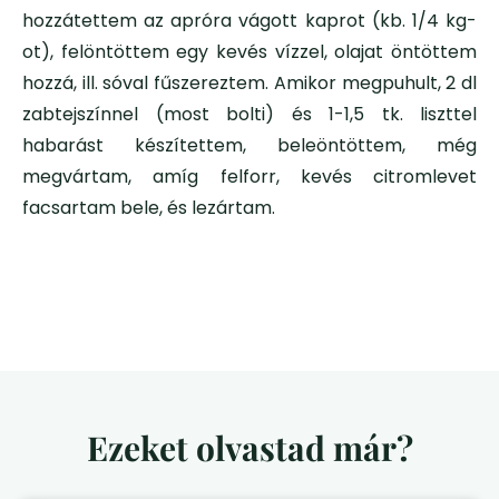
hozzátettem az apróra vágott kaprot (kb. 1/4 kg-
ot), felöntöttem egy kevés vízzel, olajat öntöttem
hozzá, ill. sóval fűszereztem. Amikor megpuhult, 2 dl
zabtejszínnel (most bolti) és 1-1,5 tk. liszttel
habarást készítettem, beleöntöttem, még
megvártam, amíg felforr, kevés citromlevet
facsartam bele, és lezártam.
Ezeket olvastad már?