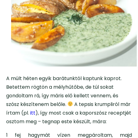
A múlt héten egyik barátunktól kaptunk kaprot.
Betettem rögtön a mélyhűtőbe, de túl sokat
gondoltam rá, így máris elő kellett vennem, és
szósz készítenem belőle.
A tepsis krumpliról már
írtam (pl.
itt
), így most csak a kaporszósz receptjét
osztom meg – tegnap este készült, mára:
1 fej hagymát vízen megpároltam, majd