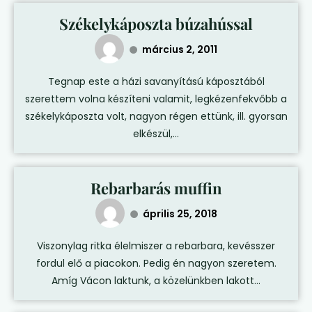
Székelykáposzta búzahússal
március 2, 2011
Tegnap este a házi savanyítású káposztából
szerettem volna készíteni valamit, legkézenfekvőbb a
székelykáposzta volt, nagyon régen ettünk, ill. gyorsan
elkészül,...
Rebarbarás muffin
április 25, 2018
Viszonylag ritka élelmiszer a rebarbara, kevésszer
fordul elő a piacokon. Pedig én nagyon szeretem.
Amíg Vácon laktunk, a közelünkben lakott...