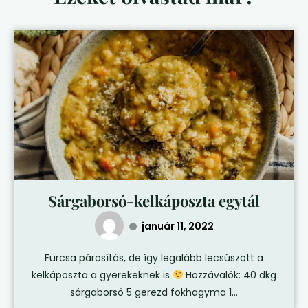
Sárgaborsó-kelkáposzta egytál
január 11, 2022
Furcsa párosítás, de így legalább lecsúszott a
kelkáposzta a gyerekeknek is
Hozzávalók: 40 dkg
sárgaborsó 5 gerezd fokhagyma 1...