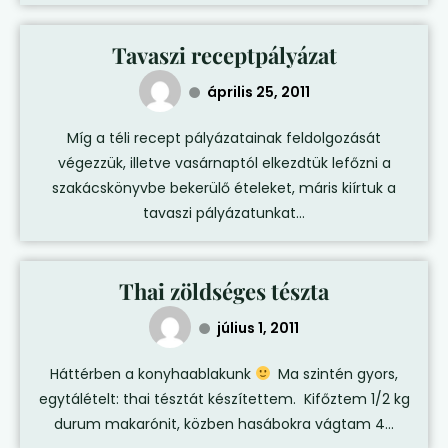
Tavaszi receptpályázat
április 25, 2011
Míg a téli recept pályázatainak feldolgozását
végezzük, illetve vasárnaptól elkezdtük lefőzni a
szakácskönyvbe bekerülő ételeket, máris kiírtuk a
tavaszi pályázatunkat...
Thai zöldséges tészta
július 1, 2011
Háttérben a konyhaablakunk
Ma szintén gyors,
egytálételt: thai tésztát készítettem. Kifőztem 1/2 kg
durum makarónit, közben hasábokra vágtam 4...