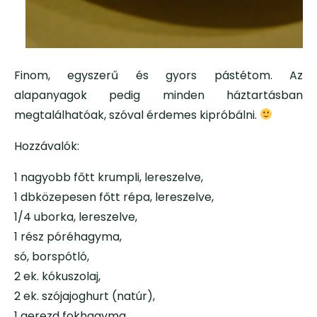
Finom, egyszerű és gyors pástétom. Az
alapanyagok pedig minden háztartásban
megtalálhatóak, szóval érdemes kipróbálni.
Hozzávalók:
1 nagyobb főtt krumpli, lereszelve,
1 dbközepesen főtt répa, lereszelve,
1/4 uborka, lereszelve,
1 rész póréhagyma,
só, borspótló,
2 ek. kókuszolaj,
2 ek. szójajoghurt (natúr),
1 gerezd fokhagyma.