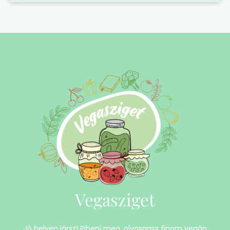
Vegasziget
Jó helyen jársz! Pihenj meg, olvasgass finom vegán