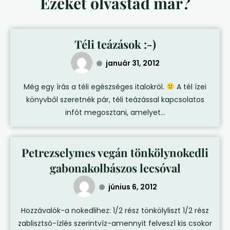
Ezeket olvastad már?
Téli teázások :-)
január 31, 2012
Még egy írás a téli egészséges italokról.
A tél ízei
könyvből szeretnék pár, téli teázással kapcsolatos
infót megosztani, amelyet...
Petrezselymes vegán tönkölynokedli
gabonakolbászos lecsóval
június 6, 2012
Hozzávalók-a nokedlihez: 1/2 rész tönkölyliszt 1/2 rész
zablisztsó-ízlés szerintvíz-amennyit felvesz1 kis csokor