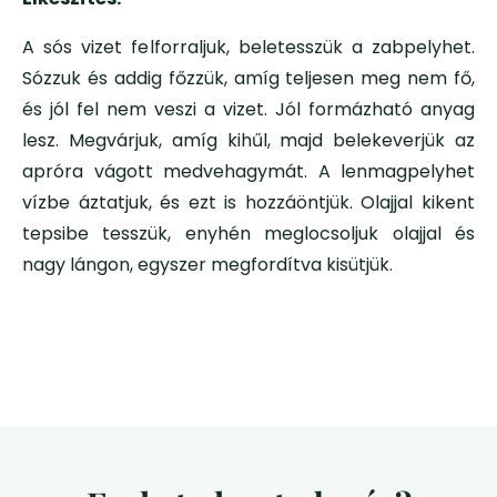
A sós vizet felforraljuk, beletesszük a zabpelyhet.
Sózzuk és addig főzzük, amíg teljesen meg nem fő,
és jól fel nem veszi a vizet. Jól formázható anyag
lesz. Megvárjuk, amíg kihűl, majd belekeverjük az
apróra vágott medvehagymát. A lenmagpelyhet
vízbe áztatjuk, és ezt is hozzáöntjük. Olajjal kikent
tepsibe tesszük, enyhén meglocsoljuk olajjal és
nagy lángon, egyszer megfordítva kisütjük.