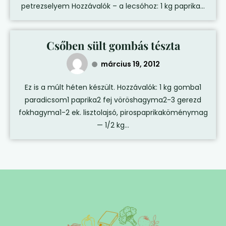
petrezselyem Hozzávalók – a lecsóhoz: 1 kg paprika...
Csőben sült gombás tészta
március 19, 2012
Ez is a múlt héten készült. Hozzávalók: 1 kg gomba1
paradicsom1 paprika2 fej vöröshagyma2-3 gerezd
fokhagyma1-2 ek. lisztolajsó, pirospaprikaköménymag
— 1/2 kg...