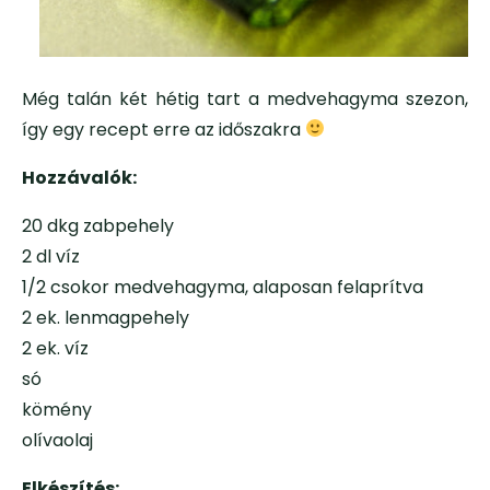
Még talán két hétig tart a medvehagyma szezon,
így egy recept erre az időszakra
Hozzávalók:
20 dkg zabpehely
2 dl víz
1/2 csokor medvehagyma, alaposan felaprítva
2 ek. lenmagpehely
2 ek. víz
só
kömény
olívaolaj
Elkészítés: