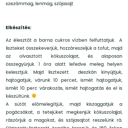
szezámmag, lenmag, szójasajt
Elkészítés:
Az élesztőt a barna cukros vízben felfuttatjuk.
A
liszteket összekeverjük, hozzáreszeljük a tofut, majd
az olvasztott kókuszolajat, és alaposan
összegyúrjuk. 1 óra alatt lefedve meleg helyen
kelesztjük. Majd lisztezett deszkán kinyújtjuk,
hajtogatjuk, várunk 10 percet, ismét hajtogatjuk,
ismét 10 perc várakozás, ismét hajtogatás és el is
készültünk.
A sütőt előmelegítjük, majd kiszaggatjuk a
pogácsákat, a tetejüket megkenjük kókuszolajjal,
rászórjuk a magokat, és szójasajtot reszelünk rá.