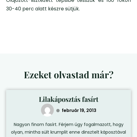
Olajozott-lisztezett tepsibe tesszük és 160 fokon
30-40 perc alatt készre sütjük.
Ezeket olvastad már?
Lilakáposztás fasírt
február 19, 2013
Nagyon finom fasírt. Férjem úgy fogalmazott, hogy
olyan, mintha sült krumplit enne dinsztelt káposztával