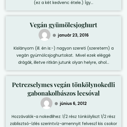
(ez a két kedvenc étele.) Így...
Vegán gyümölcsjoghurt
január 23, 2016
Kislányom (ill. én is:-) nagyon szereti (szeretem) a
vegán gyümölcsjoghurtokat. Mivel ezek eléggé
drágák, illetve ritkán jutunk olyan helyre, ahol...
Petrezselymes vegán tönkölynokedli
gabonakolbászos lecsóval
június 6, 2012
Hozzávalók-a nokedlihez: 1/2 rész tönkölyliszt 1/2 rész
zablisztsó-ízlés szerintvíz-amennyit felvesz1 kis csokor