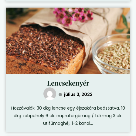
Lencsekenyér
július 3, 2022
Hozzávalók: 30 dkg lencse egy éjszakára beáztatva, 10
dkg zabpehely 6 ek. napraforgómag / tökmag 3 ek.
utifűmaghéj, 1-2 kanál...