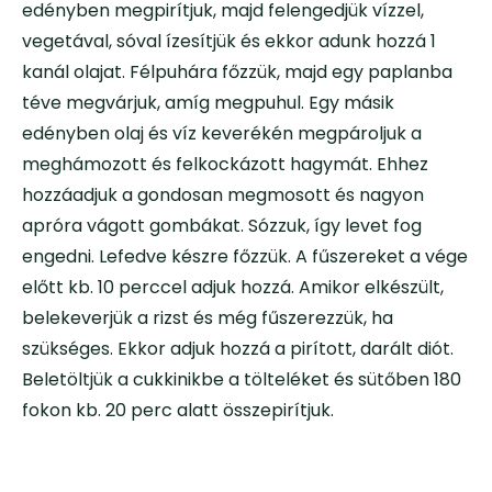
edényben megpirítjuk, majd felengedjük vízzel,
vegetával, sóval ízesítjük és ekkor adunk hozzá 1
kanál olajat. Félpuhára főzzük, majd egy paplanba
téve megvárjuk, amíg megpuhul. Egy másik
edényben olaj és víz keverékén megpároljuk a
meghámozott és felkockázott hagymát. Ehhez
hozzáadjuk a gondosan megmosott és nagyon
apróra vágott gombákat. Sózzuk, így levet fog
engedni. Lefedve készre főzzük. A fűszereket a vége
előtt kb. 10 perccel adjuk hozzá. Amikor elkészült,
belekeverjük a rizst és még fűszerezzük, ha
szükséges. Ekkor adjuk hozzá a pirított, darált diót.
Beletöltjük a cukkinikbe a tölteléket és sütőben 180
fokon kb. 20 perc alatt összepirítjuk.