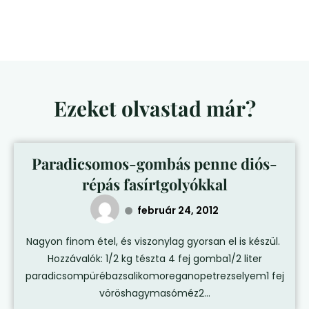
Ezeket olvastad már?
Paradicsomos-gombás penne diós-
répás fasírtgolyókkal
február 24, 2012
Nagyon finom étel, és viszonylag gyorsan el is készül.
Hozzávalók: 1/2 kg tészta 4 fej gomba1/2 liter
paradicsompürébazsalikomoreganopetrezselyem1 fej
vöröshagymasóméz2...