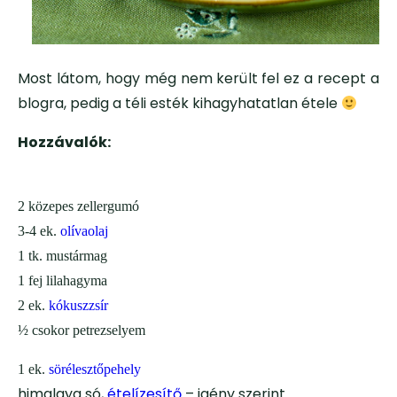
Most látom, hogy még nem került fel ez a recept a
blogra, pedig a téli esték kihagyhatatlan étele
Hozzávalók:
2 közepes zellergumó
3-4 ek.
olívaolaj
1 tk. mustármag
1 fej lilahagyma
2 ek.
kókuszzsír
½ csokor petrezselyem
1 ek.
sörélesztőpehely
himalaya só,
ételízesítő
– igény szerint