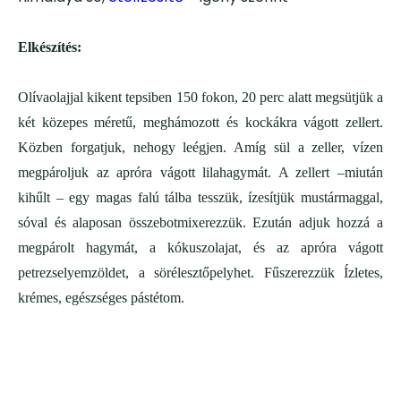
Elkészítés:
Olívaolajjal kikent tepsiben 150 fokon, 20 perc alatt megsütjük a
két közepes méretű, meghámozott és kockákra vágott zellert.
Közben forgatjuk, nehogy leégjen. Amíg sül a zeller, vízen
megpároljuk az apróra vágott lilahagymát. A zellert –miután
kihűlt – egy magas falú tálba tesszük, ízesítjük mustármaggal,
sóval és alaposan összebotmixerezzük. Ezután adjuk hozzá a
megpárolt hagymát, a kókuszolajat, és az apróra vágott
petrezselyemzöldet, a sörélesztőpelyhet. Fűszerezzük Ízletes,
krémes, egészséges pástétom.