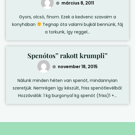
március 8, 2011
Gyors, olcsó, finom. Ezek a kedvenc szavaim a
konyhában
Tegnap óta valami bujkál bennünk, fáj
a torkunk, így reggel...
Spenótos” rakott krumpli”
november 18, 2015
Nálunk minden héten van spenót, mindannyian
szeretjük. Nemrégen így készült, friss spenótlevélből:
Hozzávalók: 1 kg burgonya1 kg spenót (friss)1 +...