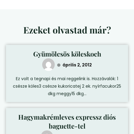
Ezeket olvastad már?
Gyümölcsös köleskoch
április 2, 2012
Ez volt a tegnapi és mai reggelink is. Hozzávalók: 1
csésze köles3 csésze kukoricatej 2 ek. nyírfacukor25
dkg meggy15 dkg...
Hagymakrémleves expressz diós
baguette-tel