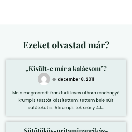
Ezeket olvastad már?
„Kisült-e már a kalácsom”?
december 8, 2011
Ma a megmaradt frankfurti leves utánra rendhagyó
krumplis tésztát készítettem: tettem bele sült
sütőtököt is. A krumpli: tök arány 4:1...
Sütőtökös-pritamipaprikás-