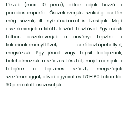
főzzük (max. 10 perc), ekkor adjuk hozzá a
paradicsompürét. Összekeverjük, szükség esetén
még sózzuk, ill. nyírafcukorral is ízesítjük. Majd
összekeverjük a kifőtt, leszűrt tésztával. Egy másik
tálban összekeverjük a növényi tejszínt a
kukoricakeményítővel, sörélesztőpehellyel,
megsózzuk. Egy jénait vagy tepsit kiolajozunk,
belehalmozzuk a szószos tésztát, majd ráöntjük a
tetejére a tejszínes szószt, megszórjuk
szezámmaggal, olívabogyóval és 170-180 fokon kb.
30 perc alatt összesütjük.