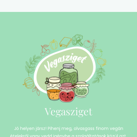
Vegasziget
Jó helyen jársz! Pihenj meg, olvasgass finom vegán
ételekről vagy vedd igénybe a szolgáltatások közül azt,