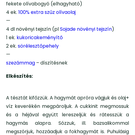
fekete olívabogyó (elhagyható)
4 ek.
100% extra szűz olívaolaj
—
4 dl növényi tejszín (pl
Sojade növényi tejszín
)
1 ek.
kukoricakeményítő
2 ek.
sörélesztőpehely
—
szezámmag
– díszítésnek
Elkészítés:
A tésztát kifőzzük. A hagymát apróra vágjuk és olaj+
víz keverékén megpároljuk. A cukkinit megmossuk
és a héjával együtt lereszeljük és rátesszük a
hagymás alapra. Sózzuk, ill. bazsalikommal
megszórjuk, hozzáadjuk a fokhagymát is. Puhulásig