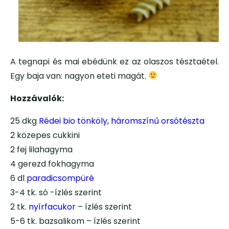
A tegnapi és mai ebédünk ez az olaszos tésztaétel.
Egy baja van: nagyon eteti magát.
Hozzávalók:
25 dkg
Rédei bio tönköly, háromszínű orsótészta
2 közepes cukkini
2 fej lilahagyma
4 gerezd fokhagyma
6 dl
paradicsompüré
3-4 tk. só -ízlés szerint
2 tk.
nyírfacukor
– ízlés szerint
5-6 tk. bazsalikom – ízlés szerint