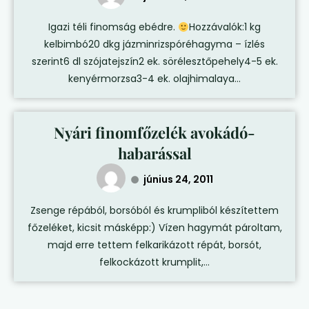
Igazi téli finomság ebédre.
Hozzávalók:1 kg
kelbimbó20 dkg jázminrizspóréhagyma – ízlés
szerint6 dl szójatejszín2 ek. sörélesztőpehely4-5 ek.
kenyérmorzsa3-4 ek. olajhimalaya...
Nyári finomfőzelék avokádó-
habarással
június 24, 2011
Zsenge répából, borsóból és krumpliból készítettem
főzeléket, kicsit másképp:) Vízen hagymát pároltam,
majd erre tettem felkarikázott répát, borsót,
felkockázott krumplit,...