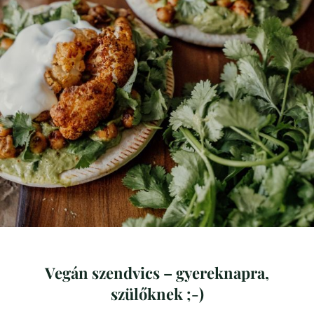
Vegán szendvics – gyereknapra,
szülőknek ;-)