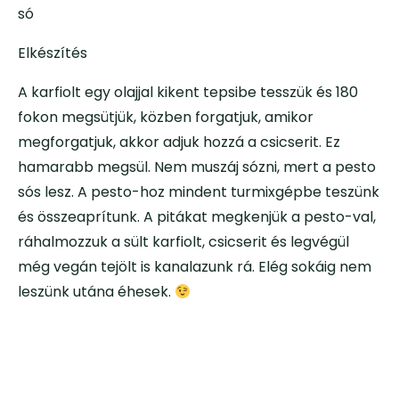
só
Elkészítés
A karfiolt egy olajjal kikent tepsibe tesszük és 180
fokon megsütjük, közben forgatjuk, amikor
megforgatjuk, akkor adjuk hozzá a csicserit. Ez
hamarabb megsül. Nem muszáj sózni, mert a pesto
sós lesz. A pesto-hoz mindent turmixgépbe teszünk
és összeaprítunk. A pitákat megkenjük a pesto-val,
ráhalmozzuk a sült karfiolt, csicserit és legvégül
még vegán tejölt is kanalazunk rá. Elég sokáig nem
leszünk utána éhesek.