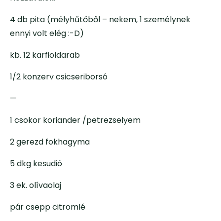
4 db pita (mélyhűtőből – nekem, 1 személynek
ennyi volt elég :-D)
kb. 12 karfioldarab
1/2 konzerv csicseriborsó
—
1 csokor koriander /petrezselyem
2 gerezd fokhagyma
5 dkg kesudió
3 ek. olívaolaj
pár csepp citromlé