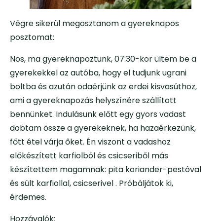
Végre sikerül megosztanom a gyereknapos
posztomat:
Nos, ma gyereknapoztunk, 07:30-kor ültem be a
gyerekekkel az autóba, hogy el tudjunk ugrani
boltba és azután odaérjünk az erdei kisvasúthoz,
ami a gyereknapozás helyszínére szállított
bennünket. Indulásunk előtt egy gyors vadast
dobtam össze a gyerekeknek, ha hazaérkezünk,
főtt étel várja őket. Én viszont a vadashoz
előkészített karfiolból és csicseriből más
készítettem magamnak: pita koriander-pestóval
és sült karfiollal, csicserivel . Próbáljátok ki,
érdemes.
Hozzávalók: