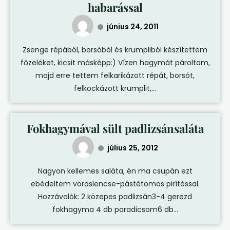
habarással
június 24, 2011
Zsenge répából, borsóból és krumpliból készítettem
főzeléket, kicsit másképp:) Vízen hagymát pároltam,
majd erre tettem felkarikázott répát, borsót,
felkockázott krumplit,...
Fokhagymával sült padlizsánsaláta
július 25, 2012
Nagyon kellemes saláta, én ma csupán ezt
ebédeltem vöröslencse-pástétomos pirítóssal.
Hozzávalók: 2 közepes padlizsán3-4 gerezd
fokhagyma 4 db paradicsom6 db...