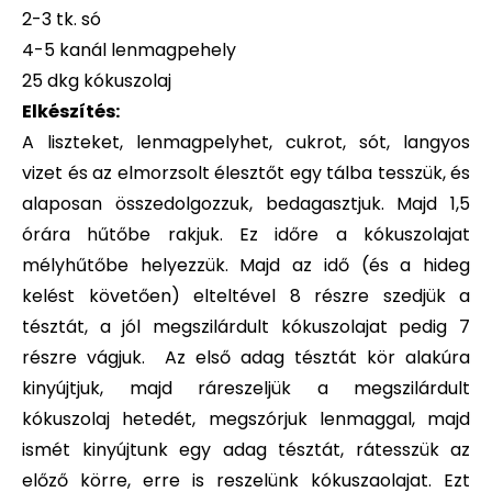
2-3 tk. só
4-5 kanál lenmagpehely
25 dkg kókuszolaj
Elkészítés:
A liszteket, lenmagpelyhet, cukrot, sót, langyos
vizet és az elmorzsolt élesztőt egy tálba tesszük, és
alaposan összedolgozzuk, bedagasztjuk. Majd 1,5
órára hűtőbe rakjuk. Ez időre a kókuszolajat
mélyhűtőbe helyezzük. Majd az idő (és a hideg
kelést követően) elteltével 8 részre szedjük a
tésztát, a jól megszilárdult kókuszolajat pedig 7
részre vágjuk. Az első adag tésztát kör alakúra
kinyújtjuk, majd ráreszeljük a megszilárdult
kókuszolaj hetedét, megszórjuk lenmaggal, majd
ismét kinyújtunk egy adag tésztát, rátesszük az
előző körre, erre is reszelünk kókuszaolajat. Ezt