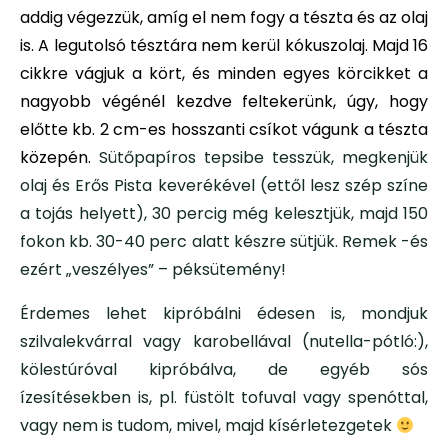
addig végezzük, amíg el nem fogy a tészta és az olaj
is. A legutolsó tésztára nem kerül kókuszolaj. Majd 16
cikkre vágjuk a kört, és minden egyes körcikket a
nagyobb végénél kezdve feltekerünk, úgy, hogy
előtte kb. 2 cm-es hosszanti csíkot vágunk a tészta
közepén.
Sütőpapíros tepsibe tesszük, megkenjük
olaj és Erős Pista keverékével (ettől lesz szép színe
a tojás helyett), 30 percig még kelesztjük, majd 150
fokon kb. 30-40 perc alatt készre sütjük. Remek -és
ezért „veszélyes” – péksütemény!
Érdemes lehet kipróbálni édesen is, mondjuk
szilvalekvárral vagy karobellával (nutella-pótló:),
kölestúróval kipróbálva, de egyéb sós
ízesítésekben is, pl. füstölt tofuval vagy spenóttal,
vagy nem is tudom, mivel, majd kísérletezgetek