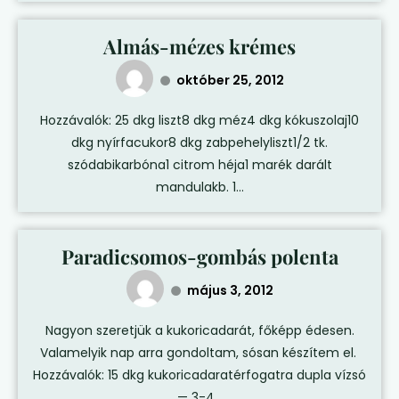
Almás-mézes krémes
október 25, 2012
Hozzávalók: 25 dkg liszt8 dkg méz4 dkg kókuszolaj10
dkg nyírfacukor8 dkg zabpehelyliszt1/2 tk.
szódabikarbóna1 citrom héja1 marék darált
mandulakb. 1...
Paradicsomos-gombás polenta
május 3, 2012
Nagyon szeretjük a kukoricadarát, főképp édesen.
Valamelyik nap arra gondoltam, sósan készítem el.
Hozzávalók: 15 dkg kukoricadaratérfogatra dupla vízsó
— 3-4...