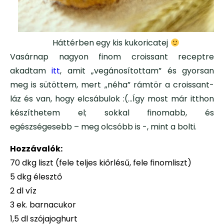
Háttérben egy kis kukoricatej
Vasárnap nagyon finom croissant receptre
akadtam
itt
, amit „vegánosítottam” és gyorsan
meg is sütöttem, mert „néha” rámtör a croissant-
láz és van, hogy elcsábulok :(…Így most már itthon
készíthetem el; sokkal finomabb, és
egészségesebb – meg olcsóbb is -, mint a bolti.
Hozzávalók:
70 dkg liszt (fele teljes kiőrlésű, fele finomliszt)
5 dkg élesztő
2 dl víz
3 ek. barnacukor
1,5 dl szójajoghurt