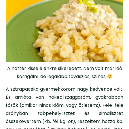
A háttér kissé élénkre sikeredett. Nem volt már idő
korrigálni…de legalább tavaszias, színes
A sztrapacska gyermekkorom nagy kedvence volt.
És amióta van nokedliszaggatóm, gyakrabban
főzök (amikor nincs időm, vagy ötletem:). Fele-fele
arányban zabpehelylisztet és simalisztet
összekevertem (kb. fél kg-ot), reszeltem hozzá kb.