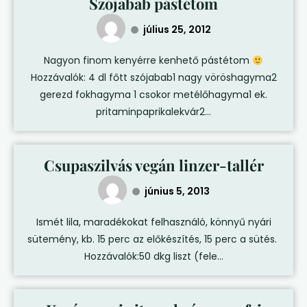
Szójabab pástétom
július 25, 2012
Nagyon finom kenyérre kenhető pástétom
Hozzávalók: 4 dl főtt szójabab1 nagy vöröshagyma2
gerezd fokhagyma 1 csokor metélőhagyma1 ek.
pritaminpaprikalekvár2...
Csupaszilvás vegán linzer-tallér
június 5, 2013
Ismét lila, maradékokat felhasználó, könnyű nyári
sütemény, kb. 15 perc az előkészítés, 15 perc a sütés.
Hozzávalók:50 dkg liszt (fele...