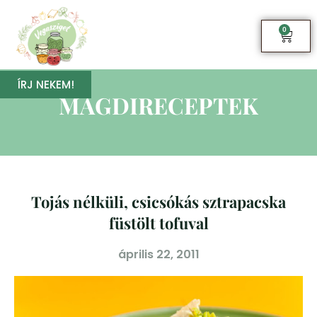
0
ÍRJ NEKEM!
MAGDIRECEPTEK
Tojás nélküli, csicsókás sztrapacska
füstölt tofuval
április 22, 2011