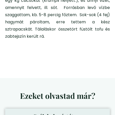
egy kg csicsókát (krumpli helyett:), és annyi vizet,
amennyit felvett, ill. sót. Forrásban levő vízbe
szaggattam, kb. 5-8 percig főztem. Sok-sok (4 fej)
hagymát pároltam, erre tettem a kész
sztrapacskát. Tálaláskor összetört füstölt tofu és
zabtejszín került rá.
Ezeket olvastad már?