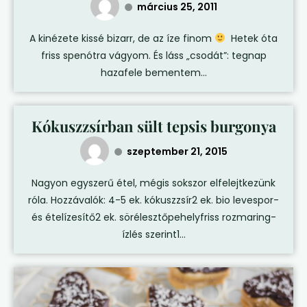
március 25, 2011
A kinézete kissé bizarr, de az íze finom
Hetek óta
friss spenótra vágyom. És láss „csodát”: tegnap
hazafele bementem...
Kókuszzsírban sült tepsis burgonya
szeptember 21, 2015
Nagyon egyszerű étel, mégis sokszor elfelejtkezünk
róla. Hozzávalók: 4-5 ek. kókuszzsír2 ek. bio levespor-
és ételízesítő2 ek. sörélesztőpehelyfriss rozmaring-
ízlés szerint1...