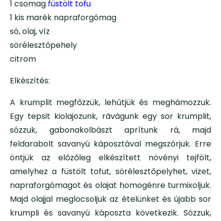
1 csomag
füstölt tofu
1 kis marék napraforgómag
só, olaj, víz
sörélesztőpehely
citrom
Elkészítés:
A krumplit megfőzzük, lehűtjük és meghámozzuk.
Egy tepsit kiolajozunk, rávágunk egy sor krumplit,
sózzuk, gabonakolbászt aprítunk rá, majd
feldarabolt savanyú káposztával megszórjuk. Erre
öntjük az előzőleg elkészített növényi tejfölt,
amelyhez a füstölt tofut, sörélesztőpelyhet, vizet,
napraforgómagot és olajat homogénre turmixoljuk.
Majd olajjal meglocsoljuk az ételünket és újabb sor
krumpli és savanyú káposzta következik. Sózzuk,