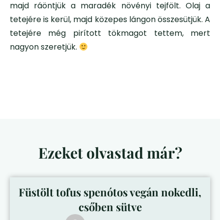
majd ráöntjük a maradék növényi tejfölt. Olaj a
tetejére is kerül, majd közepes lángon összesütjük. A
tetejére még pirított tökmagot tettem, mert
nagyon szeretjük.
Ezeket olvastad már?
Füstölt tofus spenótos vegán nokedli,
csőben sütve