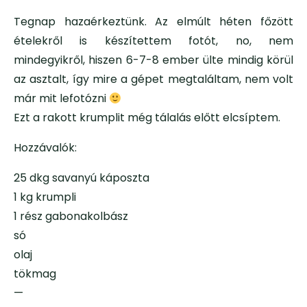
Tegnap hazaérkeztünk. Az elmúlt héten főzött
ételekről is készítettem fotót, no, nem
mindegyikről, hiszen 6-7-8 ember ülte mindig körül
az asztalt, így mire a gépet megtaláltam, nem volt
már mit lefotózni
Ezt a rakott krumplit még tálalás előtt elcsíptem.
Hozzávalók:
25 dkg savanyú káposzta
1 kg krumpli
1 rész gabonakolbász
só
olaj
tökmag
—