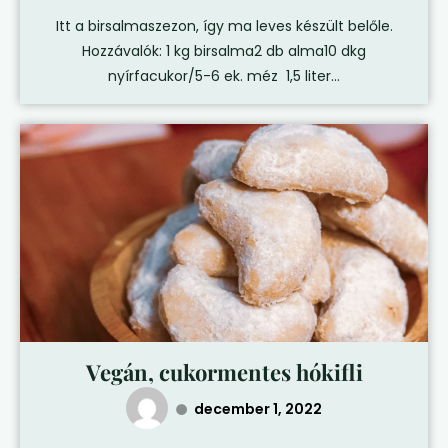
Itt a birsalmaszezon, így ma leves készült belőle.
Hozzávalók: 1 kg birsalma2 db alma10 dkg
nyírfacukor/5-6 ek. méz 1,5 liter...
Vegán, cukormentes hókifli
december 1, 2022