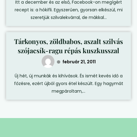
Itt a december és az első, Facebook-on megígért
recept is: a hókifli. Egyszerűen, gyorsan elkészül, mi
szeretjük szilvalekvárral, de mákkal...
Tárkonyos, zöldbabos, aszalt szilvás
szójacsík-ragu répás kuszkusszal
február 21, 2011
Új hét, új munkák és kihívások. És ismét kevés idő a
főzésre, ezért újból gyors étel készült. Egy hagymát
megpároltam,...