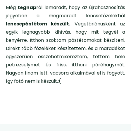
Még
tegnap
ról lemaradt, hogy az újrahasznosítás
jegyében a megmaradt lencsefőzelékből
lencsepástétom készült.
Vegetáriánusként az
egyik legnagyobb kihívás, hogy mit tegyél a
kenyérre. Itthon szoktam pástétomokat készíteni.
Direkt több főzeléket készítettem, és a maradékot
egyszerűen összebotmixereztem, tettem bele
petrezselymet és friss, itthoni póréhagymát.
Nagyon finom lett, vacsora alkalmával el is fogyott,
így fotó nem is készült.:(