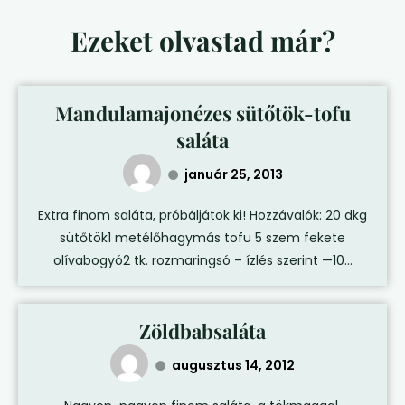
Ezeket olvastad már?
Mandulamajonézes sütőtök-tofu
saláta
január 25, 2013
Extra finom saláta, próbáljátok ki! Hozzávalók: 20 dkg
sütőtök1 metélőhagymás tofu 5 szem fekete
olívabogyó2 tk. rozmaringsó – ízlés szerint —10...
Zöldbabsaláta
augusztus 14, 2012