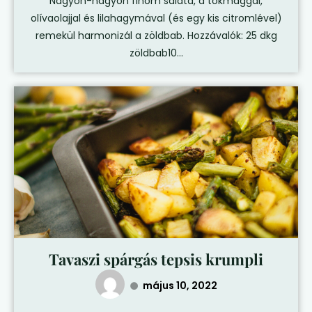
Nagyon-nagyon finom saláta, a tökmaggal,
olívaolajjal és lilahagymával (és egy kis citromlével)
remekül harmonizál a zöldbab. Hozzávalók: 25 dkg
zöldbab10...
Tavaszi spárgás tepsis krumpli
május 10, 2022