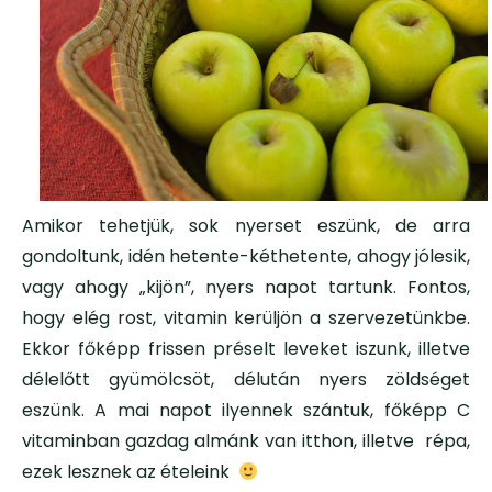
Amikor tehetjük, sok nyerset eszünk, de arra
gondoltunk, idén hetente-kéthetente, ahogy jólesik,
vagy ahogy „kijön”, nyers napot tartunk. Fontos,
hogy elég rost, vitamin kerüljön a szervezetünkbe.
Ekkor főképp frissen préselt leveket iszunk, illetve
délelőtt gyümölcsöt, délután nyers zöldséget
eszünk. A mai napot ilyennek szántuk, főképp C
vitaminban gazdag almánk van itthon, illetve répa,
ezek lesznek az ételeink