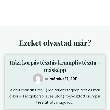
Ezeket olvastad már?
Házi korpás tésztás krumplis tészta –
másképp
március 17, 2011
A chili csak díszítés…:) Ma férjem tegnap főtt és már
akkor is (sárgaborsó leves után) fogyasztott krumplis
tésztát vitt magával,...