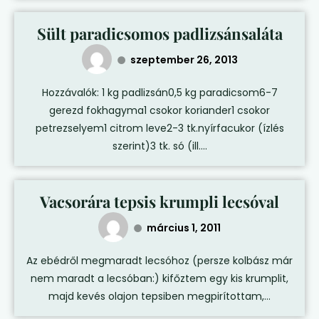
Sült paradicsomos padlizsánsaláta
szeptember 26, 2013
Hozzávalók: 1 kg padlizsán0,5 kg paradicsom6-7
gerezd fokhagyma1 csokor koriander1 csokor
petrezselyem1 citrom leve2-3 tk.nyírfacukor (ízlés
szerint)3 tk. só (ill....
Vacsorára tepsis krumpli lecsóval
március 1, 2011
Az ebédről megmaradt lecsóhoz (persze kolbász már
nem maradt a lecsóban:) kifőztem egy kis krumplit,
majd kevés olajon tepsiben megpirítottam,...