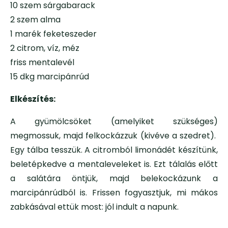
10 szem sárgabarack
2 szem alma
1 marék feketeszeder
2 citrom, víz, méz
friss mentalevél
15 dkg marcipánrúd
Elkészítés:
A gyümölcsöket (amelyiket szükséges)
megmossuk, majd felkockázzuk (kivéve a szedret).
Egy tálba tesszük. A citromból limonádét készítünk,
beletépkedve a mentaleveleket is. Ezt tálalás előtt
a salátára öntjük, majd belekockázunk a
marcipánrúdból is. Frissen fogyasztjuk, mi mákos
zabkásával ettük most: jól indult a napunk.