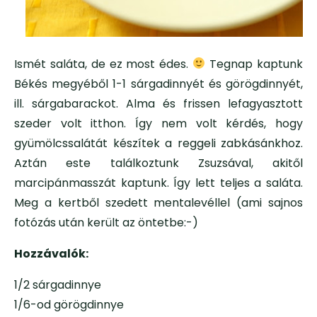
Ismét saláta, de ez most édes.
Tegnap kaptunk
Békés megyéből 1-1 sárgadinnyét és görögdinnyét,
ill. sárgabarackot. Alma és frissen lefagyasztott
szeder volt itthon. Így nem volt kérdés, hogy
gyümölcssalátát készítek a reggeli zabkásánkhoz.
Aztán este találkoztunk Zsuzsával, akitől
marcipánmasszát kaptunk. Így lett teljes a saláta.
Meg a kertből szedett mentalevéllel (ami sajnos
fotózás után került az öntetbe:-)
Hozzávalók:
1/2 sárgadinnye
1/6-od görögdinnye