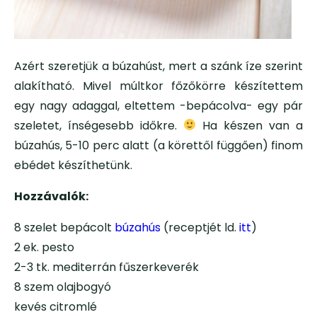
Azért szeretjük a búzahúst, mert a szánk íze szerint
alakítható. Mivel múltkor főzőkörre készítettem
egy nagy adaggal, eltettem -bepácolva- egy pár
szeletet, ínségesebb időkre.
Ha készen van a
búzahús, 5-10 perc alatt (a körettől függően) finom
ebédet készíthetünk.
Hozzávalók:
8 szelet bepácolt
búzahús
(receptjét ld.
itt
)
2 ek. pesto
2-3 tk. mediterrán fűszerkeverék
8 szem olajbogyó
kevés citromlé