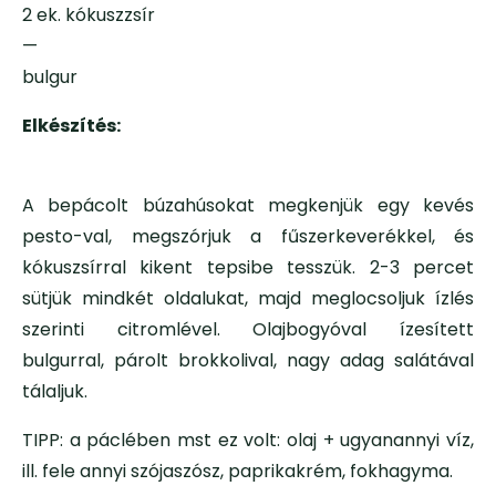
2 ek. kókuszzsír
—
bulgur
Elkészítés:
A bepácolt búzahúsokat megkenjük egy kevés
pesto-val, megszórjuk a fűszerkeverékkel, és
kókuszsírral kikent tepsibe tesszük. 2-3 percet
sütjük mindkét oldalukat, majd meglocsoljuk ízlés
szerinti citromlével. Olajbogyóval ízesített
bulgurral, párolt brokkolival, nagy adag salátával
tálaljuk.
TIPP: a páclében mst ez volt: olaj + ugyanannyi víz,
ill. fele annyi szójaszósz, paprikakrém, fokhagyma.