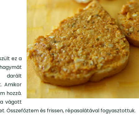
zült ez a
hagymát
 darált
. Amikor
tam hozzá.
ra vágott
t. Összefőztem és frissen, répasalátával fogyasztottuk.