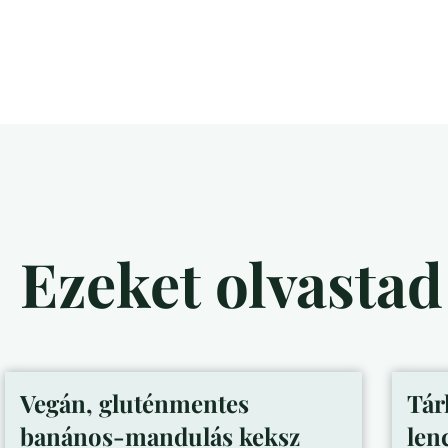
Ezeket olvasta
Vegán, gluténmentes
Tár
banános-mandulás keksz
len