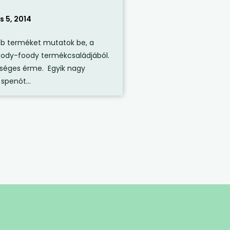
s 5, 2014
bb terméket mutatok be, a
oody-foody termékcsaládjából.
dséges érme. Egyik nagy
spenót...