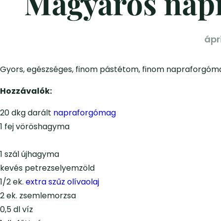
Magyaros nap
ápri
Gyors, egészséges, finom pástétom, finom napraforgóm
Hozzávalók:
20 dkg darált
napraforgómag
1 fej vöröshagyma
1 szál újhagyma
kevés petrezselyemzöld
1/2 ek.
extra szűz olívaolaj
2 ek. zsemlemorzsa
0,5 dl víz