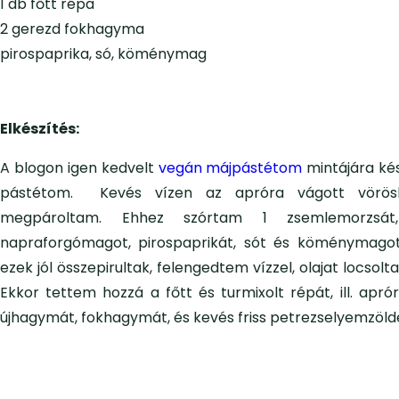
1 db főtt répa
2 gerezd fokhagyma
pirospaprika, só, köménymag
Elkészítés:
A blogon igen kedvelt
vegán májpástétom
mintájára kés
pástétom. Kevés vízen az apróra vágott vörös
megpároltam. Ehhez szórtam 1 zsemlemorzsát,
napraforgómagot, pirospaprikát, sót és köménymagot
ezek jól összepirultak, felengedtem vízzel, olajat locsol
Ekkor tettem hozzá a főtt és turmixolt répát, ill. apró
újhagymát, fokhagymát, és kevés friss petrezselyemzölde