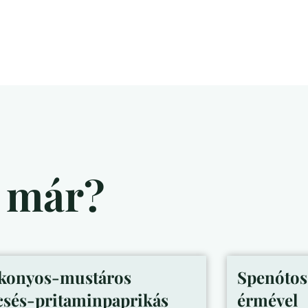
d már?
konyos-mustáros
Spenótos 
csés-pritaminpaprikás
érmével