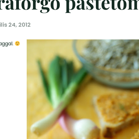
raforgó pástéto
lis 24, 2012
aggal.