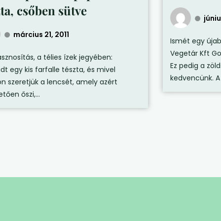
zta, csőben sütve
júniu
március 21, 2011
Ismét egy úja
Vegetár Kft G
sznosítás, a télies ízek jegyében:
Ez pedig a zöl
 egy kis farfalle tészta, és mivel
kedvencünk. A 
n szeretjük a lencsét, amely azért
tően őszi,...