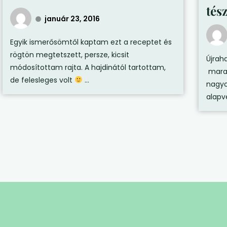
tés
január 23, 2016
Egyik ismerősömtől kaptam ezt a receptet és
rögtön megtetszett, persze, kicsit
Újraha
módosítottam rajta. A hajdinától tartottam,
maradt
de felesleges volt
...
nagyo
alapve