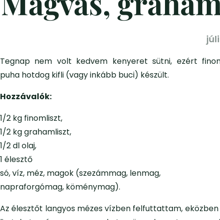
Magvas, grahaml
júl
Tegnap nem volt kedvem kenyeret sütni, ezért fino
puha hotdog kifli (vagy inkább buci) készült.
Hozzávalók:
1/2 kg finomliszt,
1/2 kg grahamliszt,
1/2 dl olaj,
1 élesztő
só, víz, méz, magok (szezámmag, lenmag,
napraforgómag, köménymag).
Az élesztőt langyos mézes vízben felfuttattam, eközben