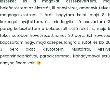
liszteket és a magokat összekevertem, ma
beleöntöttem az élesztőt, ill. annyi vizet, amennyit felvet
megdagasztottam. 1 órát hagytam kelni, majd 8 k
korongot nyújtottam, és mindegyiket felcsavartam. 
percig kelesztettem a bekapcsolt sütő felett is, majd 
fokos sütőben következett ismét 30 perc. Ezt követő
kapcsoltam nagy, majd közepes lángra a sütőt, és kb. 2
3 perc alatt kisütöttem. Mustárral, virslive
pritaminpaprikával, paradicsommal, lilahagymával ettü
nagyon finom volt.