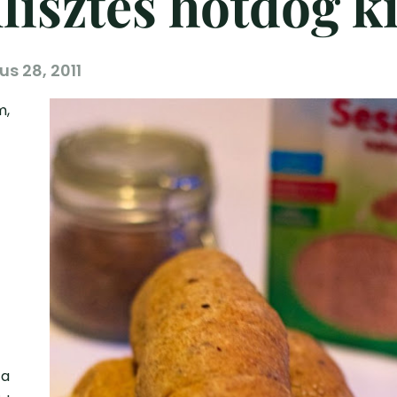
isztes hotdog ki
ius 28, 2011
m,
 a