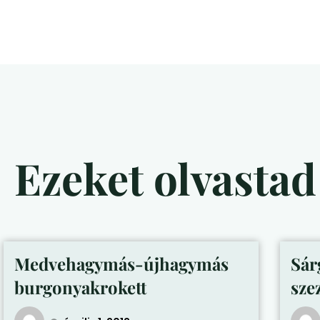
Ezeket olvasta
Medvehagymás-újhagymás
Sár
burgonyakrokett
sze