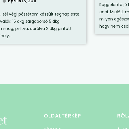
április 13, 2011
Reggelente jó 
enni. Mielőtt m
, tél végi pástétom készült tegnap este.
milyen egészs
valók: 15 dkg sárgaborsó 5 dkg
hogy nem csok
mmag, pirítva, darálva 2 dkg pirított
ely,...
et
OLDALTÉRKÉP
RÓL