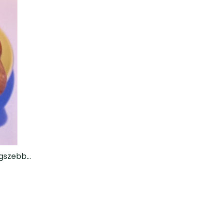
egszebb…