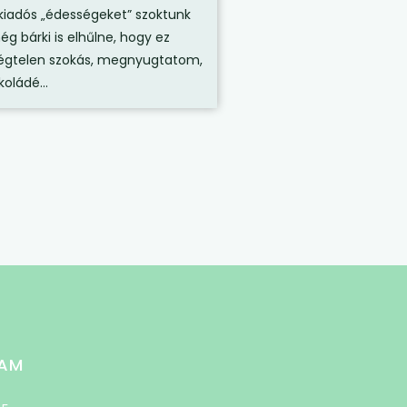
kiadós „édességeket” szoktunk
ég bárki is elhűlne, hogy ez
égtelen szokás, megnyugtatom,
oládé...
AM