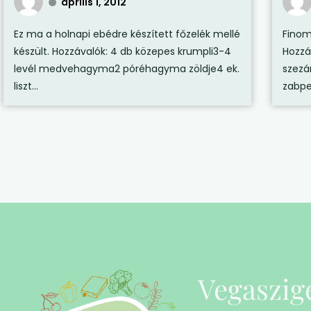
április 1, 2012
Ez ma a holnapi ebédre készített főzelék mellé
Finom
készült. Hozzávalók: 4 db közepes krumpli3-4
Hozzá
levél medvehagyma2 póréhagyma zöldje4 ek.
szezá
liszt...
zabpeh
Vegaszig