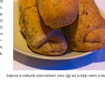
jd
t,
is
30
50
en
0-
l,
k,
Sajnos a vakunk szervizben van, így ez a kép nem a l