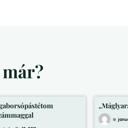
d már?
gaborsópástétom
„Máglyar
zámmaggal
januá