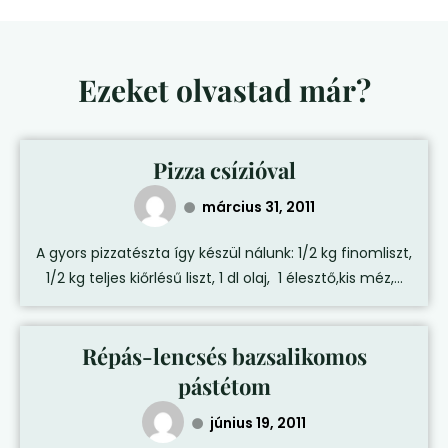
Ezeket olvastad már?
Pizza csízióval
március 31, 2011
A gyors pizzatészta így készül nálunk: 1/2 kg finomliszt,
1/2 kg teljes kiőrlésű liszt, 1 dl olaj, 1 élesztő,kis méz,...
Répás-lencsés bazsalikomos
pástétom
június 19, 2011