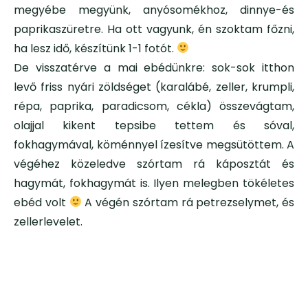
megyébe megyünk, anyósomékhoz, dinnye-és
paprikaszüretre. Ha ott vagyunk, én szoktam főzni,
ha lesz idő, készítünk 1-1 fotót.
De visszatérve a mai ebédünkre: sok-sok itthon
levő friss nyári zöldséget (karalábé, zeller, krumpli,
répa, paprika, paradicsom, cékla) összevágtam,
olajjal kikent tepsibe tettem és sóval,
fokhagymával, köménnyel ízesítve megsütöttem. A
végéhez közeledve szórtam rá káposztát és
hagymát, fokhagymát is. Ilyen melegben tökéletes
ebéd volt
A végén szórtam rá petrezselymet, és
zellerlevelet.