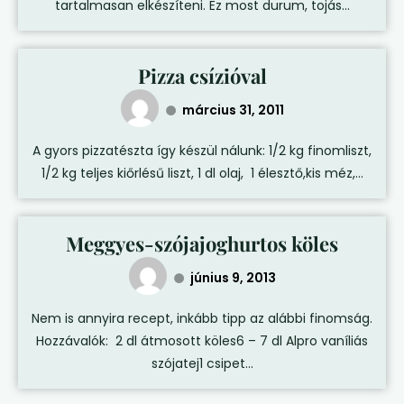
tartalmasan elkészíteni. Ez most durum, tojás...
Pizza csízióval
március 31, 2011
A gyors pizzatészta így készül nálunk: 1/2 kg finomliszt,
1/2 kg teljes kiőrlésű liszt, 1 dl olaj, 1 élesztő,kis méz,...
Meggyes-szójajoghurtos köles
június 9, 2013
Nem is annyira recept, inkább tipp az alábbi finomság.
Hozzávalók: 2 dl átmosott köles6 – 7 dl Alpro vaníliás
szójatej1 csipet...