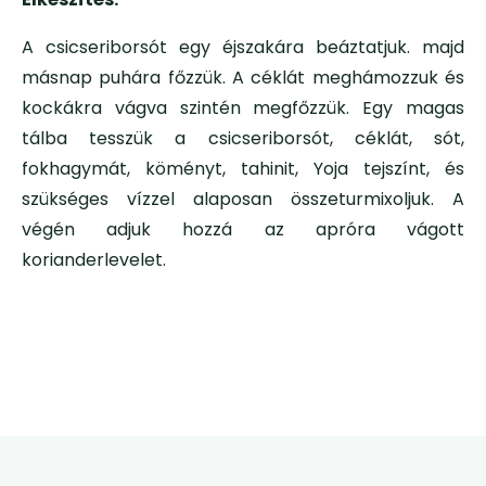
A csicseriborsót egy éjszakára beáztatjuk. majd
másnap puhára főzzük. A céklát meghámozzuk és
kockákra vágva szintén megfőzzük. Egy magas
tálba tesszük a csicseriborsót, céklát, sót,
fokhagymát, köményt, tahinit, Yoja tejszínt, és
szükséges vízzel alaposan összeturmixoljuk. A
végén adjuk hozzá az apróra vágott
korianderlevelet.