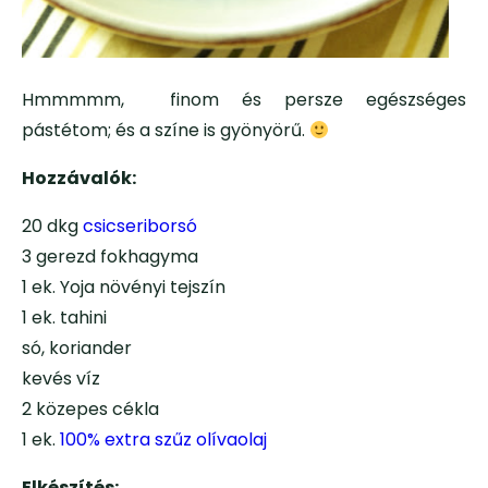
Hmmmmm, finom és persze egészséges
pástétom; és a színe is gyönyörű.
Hozzávalók:
20 dkg
csicseriborsó
3 gerezd fokhagyma
1 ek. Yoja növényi tejszín
1 ek. tahini
só, koriander
kevés víz
2 közepes cékla
1 ek.
100% extra szűz olívaolaj
Elkészítés: