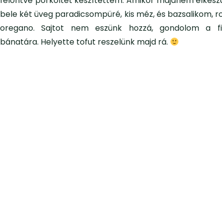
felöntve pörköltet készítettem. Amikor majdnem elkészül
bele két üveg paradicsompüré, kis méz, és bazsalikom, r
oregano. Sajtot nem eszünk hozzá, gondolom a f
bánatára. Helyette tofut reszelünk majd rá.