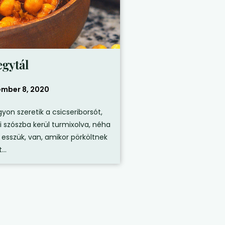
egytál
mber 8, 2020
yon szeretik a csicseriborsót,
 szószba kerül turmixolva, néha
sszük, van, amikor pörköltnek
...