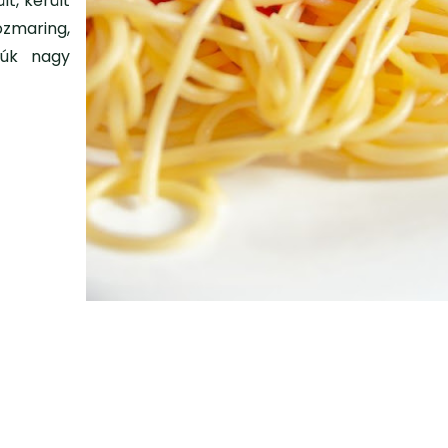
t, került
ozmaring,
iúk nagy