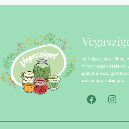
Vegaszig
Jó helyen jársz! Pihenj
finom vegán ételekről
igénybe a szolgáltatáso
számodra szükséges.