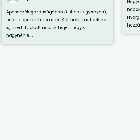
Nagyo
napok
Apósomék gazdaságában 3-4 hete gyönyörű,
Nyerg
óriási paprikák teremnek. Két hete kaptunk mi
hozzán
is, mert itt aludt nálunk férjem egyik
nagynénje,...