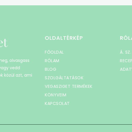
et
OLDALTÉRKÉP
RÓL
FŐOLDAL
Á. SZ.
 meg, olvasgass
RÓLAM
RECE
 vagy vedd
BLOG
ADAT
k közül azt, ami
SZOLGÁLTATÁSOK
VEGASZIGET TERMÉKEK
KÖNYVEIM
KAPCSOLAT