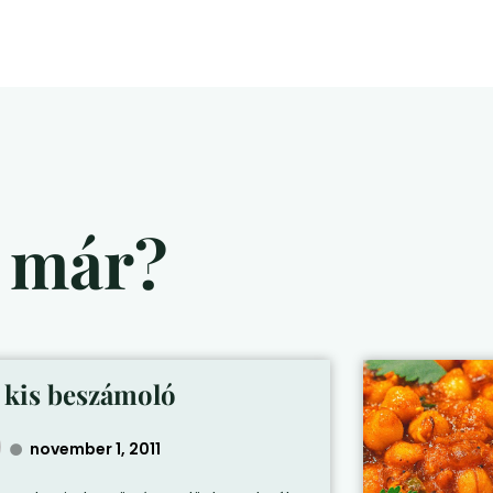
d már?
 kis beszámoló
november 1, 2011