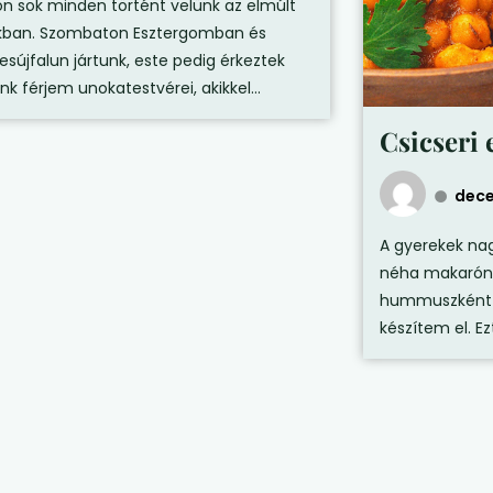
n sok minden történt velünk az elmúlt
ban. Szombaton Esztergomban és
esújfalun jártunk, este pedig érkeztek
k férjem unokatestvérei, akikkel...
Csicseri 
dece
A gyerekek nag
néha makaróni
hummuszként e
készítem el. Ezt