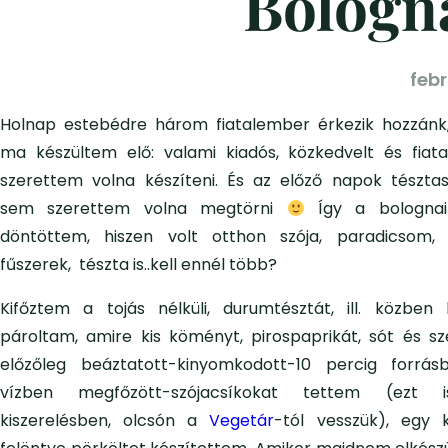
Bologna
febr
Holnap estebédre három fiatalember érkezik hozzánk,
ma készültem elő: valami kiadós, közkedvelt és fiata
szerettem volna készíteni. És az előző napok tészta
sem szerettem volna megtörni
Így a bolognai
döntöttem, hiszen volt otthon szója, paradicsom, s
fűszerek, tészta is..kell ennél több?
Kifőztem a tojás nélküli, durumtésztát, ill. közben
pároltam, amire kis köményt, pirospaprikát, sót és sz
előzőleg beáztatott-kinyomkodott-10 percig forrás
vízben megfőzött-szójacsíkokat tettem (ezt 
kiszerelésben, olcsón a
Vegetár
-tól vesszük), egy k