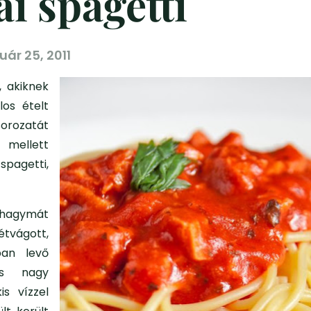
i spagetti
uár 25, 2011
 akiknek
los ételt
sorozatát
 mellett
pagetti,
 hagymát
étvágott,
ban levő
is nagy
is vízzel