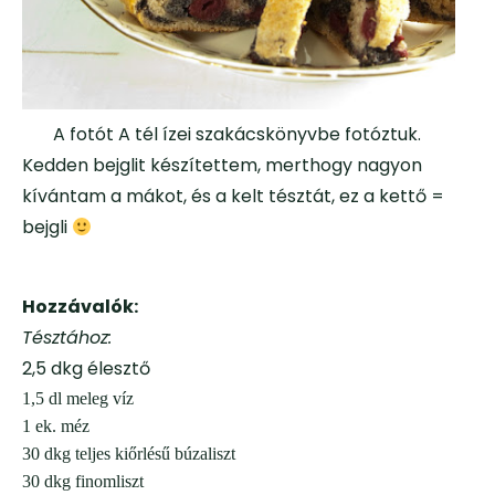
A fotót A tél ízei szakácskönyvbe fotóztuk.
Kedden bejglit készítettem, merthogy nagyon
kívántam a mákot, és a kelt tésztát, ez a kettő =
bejgli
Hozzávalók:
Tésztához:
2,5 dkg élesztő
1,5 dl
meleg víz
1 ek. méz
30 dkg teljes kiőrlésű búzaliszt
30 dkg finomliszt