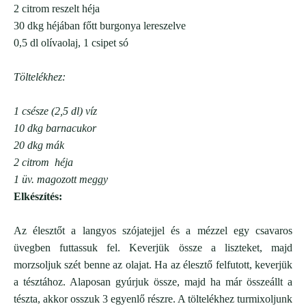
2 citrom reszelt héja
30 dkg héjában főtt burgonya lereszelve
0,5 dl
olívaolaj, 1 csipet só
Töltelékhez:
1 csésze (2,5 dl) víz
10 dkg barnacukor
20 dkg mák
2 citrom héja
1 üv. magozott meggy
Elkészítés:
Az élesztőt a langyos szójatejjel és a mézzel egy csavaros
üvegben futtassuk fel. Keverjük össze a liszteket, majd
morzsoljuk szét benne az olajat. Ha az élesztő felfutott, keverjük
a tésztához. Alaposan gyúrjuk össze, majd ha már összeállt a
tészta, akkor osszuk 3 egyenlő részre. A töltelékhez turmixoljunk