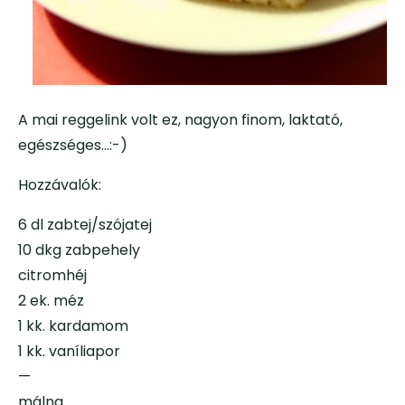
A mai reggelink volt ez, nagyon finom, laktató,
egészséges…:-)
Hozzávalók:
6 dl zabtej/szójatej
10 dkg zabpehely
citromhéj
2 ek. méz
1 kk. kardamom
1 kk. vaníliapor
—
málna