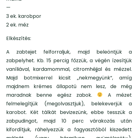
—
3 ek. karobpor
2 ek. méz
Elkészítés:
A zabtejet felforraljuk, majd beleöntjük a
zabpelyhet. Kb. 15 percig főzzük, a végén ízesítjük
vaníliával, kardamommal, citromhéjjal és mézzel.
Majd botmixerrel kicsit „nekmegyünk”, amíg
majdnem krémes állapotú nem lesz, de még
maradnak benne egész zabok.
A mézet
felmelegítjük (megolvasztjuk), belekeverjük a
karobot. Két tálkát bevizezünk, ebbe tesszük a
zabpudingot, majd 10 perc várakozás után
kifordítjuk, ráhelyezzük a fagyasztóból kiszedett