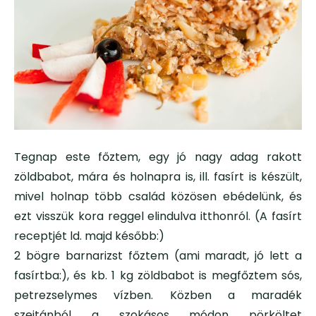
Tegnap este főztem, egy jó nagy adag rakott
zöldbabot, mára és holnapra is, ill. fasírt is készült,
mivel holnap több család közösen ebédelünk, és
ezt visszük kora reggel elindulva itthonról. (A fasírt
receptjét ld. majd később:)
2 bögre barnarizst főztem (ami maradt, jó lett a
fasírtba:), és kb. 1 kg zöldbabot is megfőztem sós,
petrezselymes vízben. Közben a maradék
szejtánból a szokásos módon pörköltet