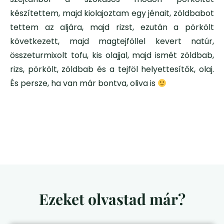
készítettem, majd kiolajoztam egy jénait, zöldbabot
tettem az aljára, majd rizst, ezután a pörkölt
következett, majd magtejföllel kevert natúr,
összeturmixolt tofu, kis olajjal, majd ismét zöldbab,
rizs, pörkölt, zöldbab és a tejföl helyettesítők, olaj.
És persze, ha van már bontva, oliva is
Ezeket olvastad már?