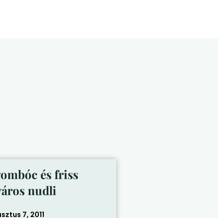
gombóc és friss
város nudli
sztus 7, 2011