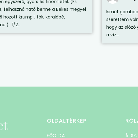
n egyszerű, gyors és finom étel. (És
e, felhasználható benne a Békés megyei
Ismét gombóc k
l hozott krumpli, tök, karalábé,
szerettem voln
:). 1/2...
hogy az előz
a víz...
et
OLDALTÉRKÉP
RÓL
FŐOLDAL
Á. SZ.