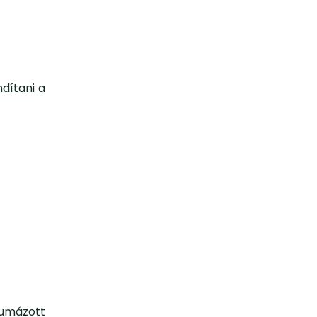
ndítani a
umázott