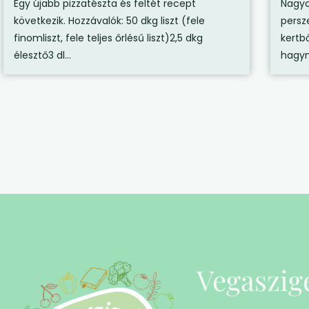
Egy újabb pizzatészta és feltét recept
Nagyo
következik. Hozzávalók: 50 dkg liszt (fele
persz
finomliszt, fele teljes őrlésű liszt)2,5 dkg
kertbő
élesztő3 dl...
hagyma
Vegaszig