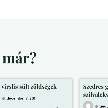
d már?
 virslis sült zöldségek
Szedres 
szilvalek
december 7, 2011
augu