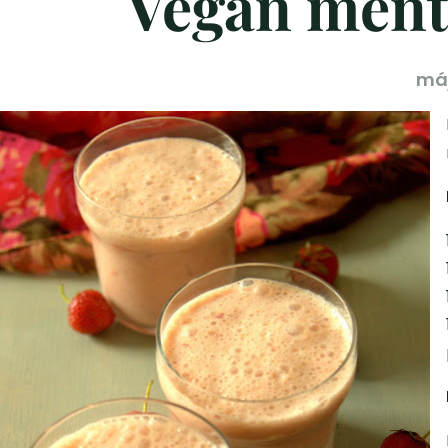
Vegán ment
máj