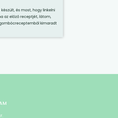
észült, és most, hogy linkelni
a az előző receptjét, látom,
ő gombócreceptemből kimaradt
AM
 F.