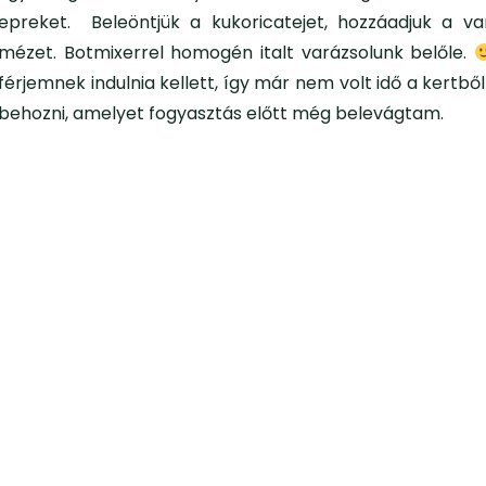
epreket. Beleöntjük a kukoricatejet, hozzáadjuk a van
mézet. Botmixerrel homogén italt varázsolunk belőle.
férjemnek indulnia kellett, így már nem volt idő a kertb
behozni, amelyet fogyasztás előtt még belevágtam.