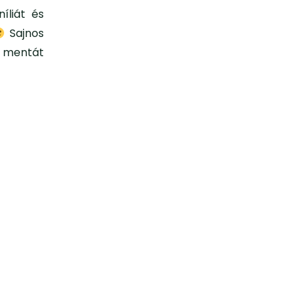
íliát és
Sajnos
ől mentát