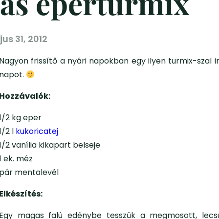
ás eperturmix
us 31, 2012
Nagyon frissítő a nyári napokban egy ilyen turmix-szal i
napot.
Hozzávalók:
1/2 kg eper
1/2 l
kukoricatej
1/2 vanília kikapart belseje
1 ek. méz
pár mentalevél
Elkészítés:
Egy magas falú edénybe tesszük a megmosott, lecs