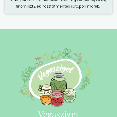
finomliszt2 ek. foszfátmentes sütőpor1 marék...
Vegasziget