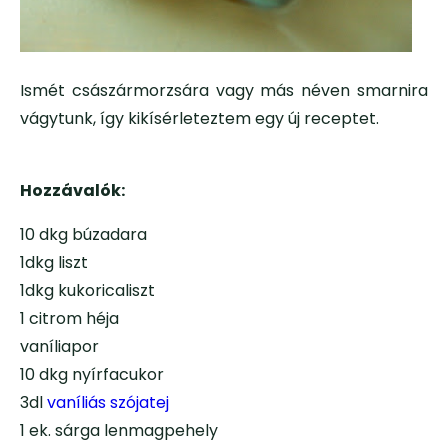
Ismét császármorzsára vagy más néven smarnira
vágytunk, így kikísérleteztem egy új receptet.
Hozzávalók:
10 dkg búzadara
1dkg liszt
1dkg kukoricaliszt
1 citrom héja
vaníliapor
10 dkg nyírfacukor
3dl
vaníliás szójatej
1 ek. sárga lenmagpehely