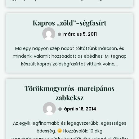
Kapros „zöld”-ségfasírt
március 5, 2011
Ma egy nagyon szép napot töltöttünk Inárcson, és
mindenki valamit hozzáadott az ebédhez. Mi tegnap
készült kapros zöldségfasírtat vittünk volna,...
Törökmogyorós-marcipános
zabkeksz
április 18, 2014
Az egyik legfinomabb és legegyszerűbb, egészséges
édesség.
Hozzávalók: 10 dkg
marcipánmassza nádcukorral35 dkg zabpehely25 dkg