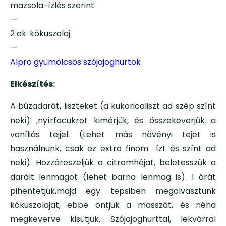
mazsola-ízlés szerint
—
2 ek. kókuszolaj
—
Alpro gyümölcsös szójajoghurtok
Elkészítés:
A búzadarát, liszteket (a kukoricaliszt ad szép színt
neki) ,nyírfacukrot kimérjük, és összekeverjük a
vaníliás tejjel. (Lehet más növényi tejet is
használnunk, csak ez extra finom ízt és színt ad
neki). Hozzáreszeljük a citromhéjat, beletesszük a
darált lenmagot (lehet barna lenmag is). 1 órát
pihentetjük,majd egy tepsiben megolvasztunk
kókuszolajat, ebbe öntjük a masszát, és néha
megkeverve kisütjük. Szójajoghurttal, lekvárral