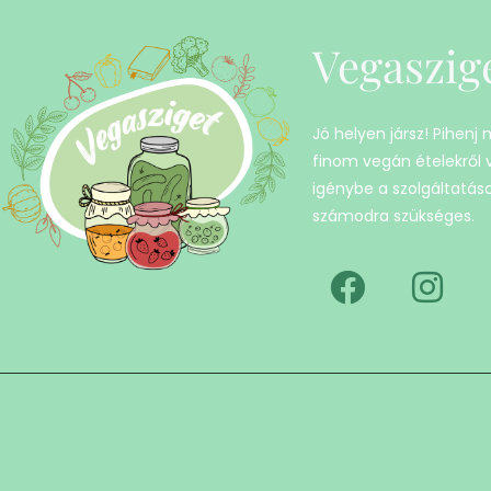
Vegaszig
Jó helyen jársz! Pihenj
finom vegán ételekről
igénybe a szolgáltatáso
számodra szükséges.