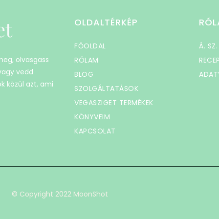
et
OLDALTÉRKÉP
RÓL
FŐOLDAL
Á. SZ.
 meg, olvasgass
RÓLAM
RECE
 vagy vedd
BLOG
ADAT
k közül azt, ami
SZOLGÁLTATÁSOK
VEGASZIGET TERMÉKEK
KÖNYVEIM
KAPCSOLAT
© Copyright 2022 MoonShot