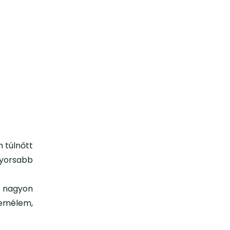
 túlnőtt
gyorsabb
l nagyon
Remélem,