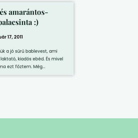
 és amarántos-
alacsinta :)
ár 17, 2011
ük a jó sűrű bablevest, ami
aktató, kiadós ebéd. És mivel
ma ezt főztem. Még...