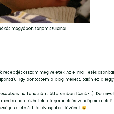
Békés megyében, férjem szüleinél
k receptjét osszam meg veletek. Az e-mail-ezés azonban
aponta), így döntöttem a blog mellett, talán ez a leg
ívesebben, ha tehetném, étteremben főznék :). De mive
y minden nap főzhetek a férjemnek és vendégeinknek. 
észséges életmód. Jó olvasgatást kívánok