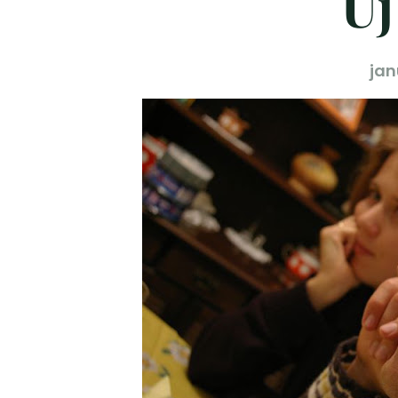
Új
jan