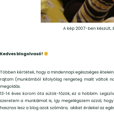
A kép 2007-ben készült, 
Kedves blogolvasó!
Többen kértétek, hogy a mindennapi egészséges ételein
rajtam (munkámból kifolyólag rengeteg mailt váltok n
megoldás.
13-14 éves korom óta sütök-főzök, ez a hobbim. Legsz
szeretem a munkáimat is, így megelégszem azzal, hog
hasznos lesz a blog azok számára, akiket érdekel az eg