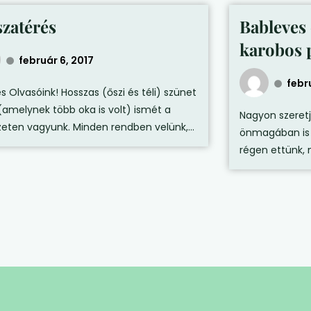
szatérés
Bableves
karobos p
február 6, 2017
febru
s Olvasóink! Hosszas (őszi és téli) szünet
(amelynek több oka is volt) ismét a
Nagyon szeretj
zeten vagyunk. Minden rendben velünk,...
önmagában is l
régen ettünk, 