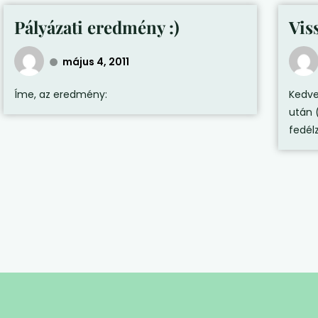
Pályázati eredmény :)
Vis
május 4, 2011
Íme, az eredmény:
Kedve
után 
fedél