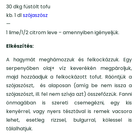
30 dkg füstölt tofu
kb. 1 dl
szójaszósz
—
1 lime/1/2 citrom leve – amennyiben igényeljük.
Elkészítés:
A hagymát meghámozzuk és felkockázzuk. Egy
serpenyőben olaj+ víz keverékén megpároljuk,
majd hozzáadjuk a felkockázott tofut. Ráöntjük a
szójaszószt, és alaposan (amíg be nem issza a
szójaszószt, ill. fel nem szívja azt) összefőzzük. Fanni
önmagában is szereti csemegézni, egy kis
kenyérrel, vagy nyers tésztával is remek vacsora
lehet, esetleg rizzsel, bulgurral, kölessel is
tálalhatjuk.