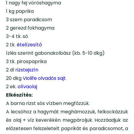
1 nagy fej vöröshagyma
1 kg paprika
3 szem paradicsom
2 gerezd fokhagyma
3-4 tk. só
2 tk.
ételízesítő
ízlés szerint gabonakolbász (kb. 5-10 dkg)
3 tk. pirospaprika
2 dl
rizstejszín
20 dkg
Violife olvadós sajt
2 ek.
olívaolaj
Elkészítés:
A barna rizst sós vízben megfőzzük.
A lecsóhoz a hagymát meghámozzuk, felkockázzuk
és olaj + víz keverékén megpároljuk. Hozzáadjuk az
előzetesen felszeletelt paprikát és paradicsomot, a