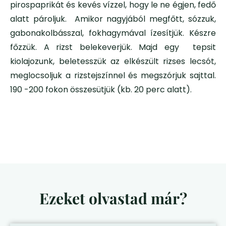
pirospaprikát és kevés vízzel, hogy le ne égjen, fedő
alatt pároljuk. Amikor nagyjából megfőtt, sózzuk,
gabonakolbásszal, fokhagymával ízesítjük. Készre
főzzük. A rizst belekeverjük. Majd egy tepsit
kiolajozunk, beletesszük az elkészült rizses lecsót,
meglocsoljuk a rizstejszínnel és megszórjuk sajttal.
190 -200 fokon összesütjük (kb. 20 perc alatt).
Ezeket olvastad már?