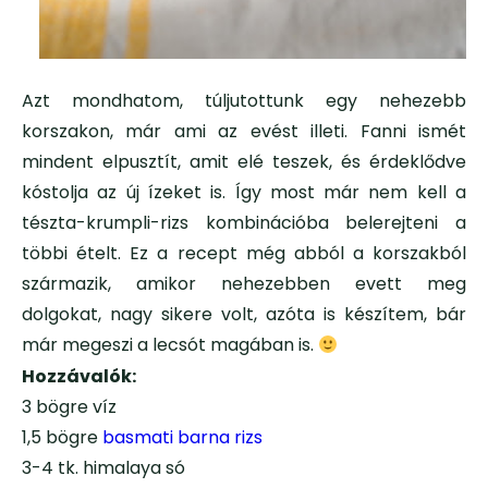
Azt mondhatom, túljutottunk egy nehezebb
korszakon, már ami az evést illeti. Fanni ismét
mindent elpusztít, amit elé teszek, és érdeklődve
kóstolja az új ízeket is. Így most már nem kell a
tészta-krumpli-rizs kombinációba belerejteni a
többi ételt. Ez a recept még abból a korszakból
származik, amikor nehezebben evett meg
dolgokat, nagy sikere volt, azóta is készítem, bár
már megeszi a lecsót magában is.
Hozzávalók:
3 bögre víz
1,5 bögre
basmati barna rizs
3-4 tk. himalaya só