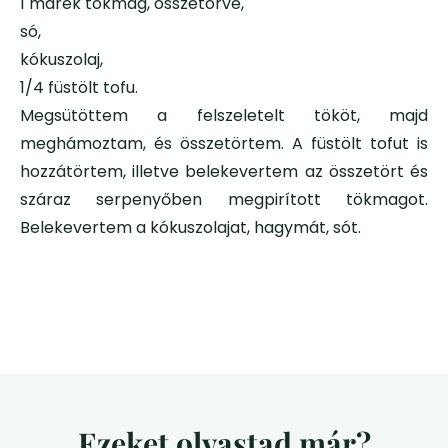
1 marék tökmag, összetörve,
só,
kókuszolaj,
1/4 füstölt tofu.
Megsütöttem a felszeletelt tököt, majd
meghámoztam, és összetörtem. A füstölt tofut is
hozzátörtem, illetve belekevertem az összetört és
száraz serpenyőben megpirított tökmagot.
Belekevertem a kókuszolajat, hagymát, sót.
Ezeket olvastad már?