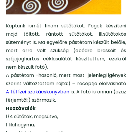
Kaptunk ismét finom sütőtököt. Fogok készíteni
majd töltött, rántott sütőtököt, ill.sütőtökös
süteményt is. Ma egyelőre pástétom készült belőle,
mert erre volt szükség (ebédre brassóit és
szójajoghurtos céklasalátát készítettem, ezekről
nem készült fotó).
A pástétom -hasonló, mert most jelenlegi igények
szerint változtattam rajta:) – receptje elolvasható
A tél ízei szakácskönyvben
is. A fotó is onnan (azaz
férjemtől:) származik.
Hozzávalók
:
1/4 sütőtök, megsütve,
1 lilahagyma,