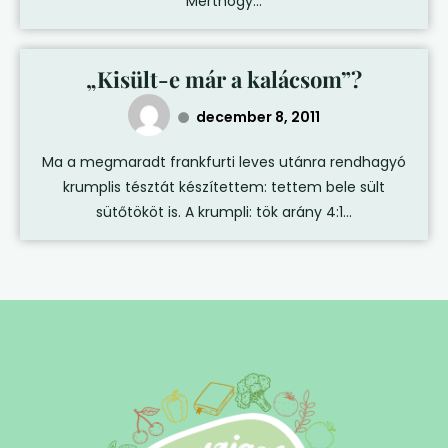
Merthogy...
„Kisült-e már a kalácsom”?
december 8, 2011
Ma a megmaradt frankfurti leves utánra rendhagyó
krumplis tésztát készítettem: tettem bele sült
sütőtököt is. A krumpli: tök arány 4:1...