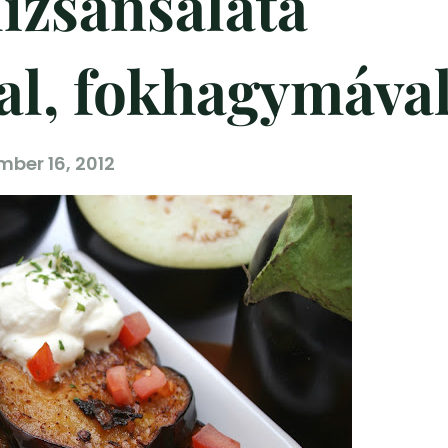
lizsánsaláta
l, fokhagymáva
ber 16, 2012