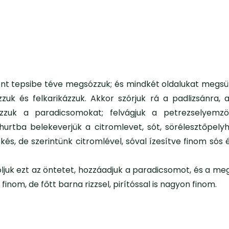
ent tepsibe téve megsózzuk; és mindkét oldalukat megsüt
uk és felkarikázzuk. Akkor szórjuk rá a padlizsánra, 
ázzuk a paradicsomokat; felvágjuk a petrezselyemzö
joghurtba belekeverjük a citromlevet, sót, sörélesztőpely
skés, de szerintünk citromlével, sóval ízesítve finom sós
oljuk ezt az öntetet, hozzáadjuk a paradicsomot, és a m
nom, de főtt barna rizzsel, pirítóssal is nagyon finom.