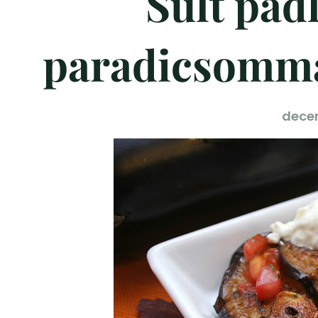
Sült pad
paradicsomma
decem