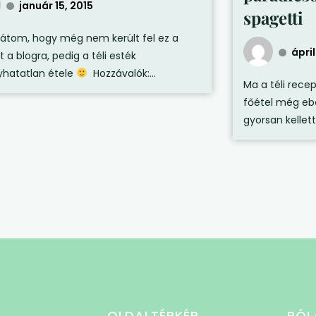
január 15, 2015
spagetti
látom, hogy még nem került fel ez a
ápril
 a blogra, pedig a téli esték
yhatatlan étele
Hozzávalók:...
Ma a téli recep
főétel még ebé
gyorsan kellett
OLDALTÉRKÉP
RÓL