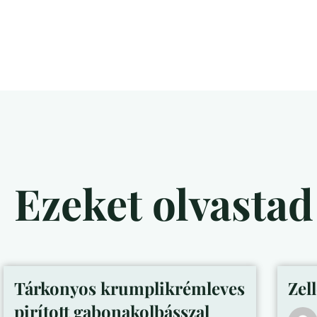
Ezeket olvasta
Tárkonyos krumplikrémleves
Zel
pirított gabonakolbásszal