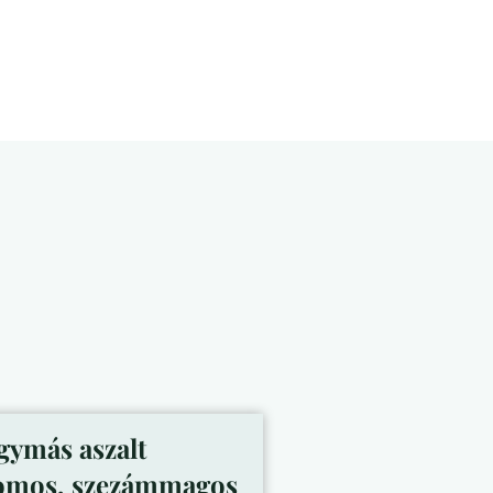
ymás aszalt
omos, szezámmagos