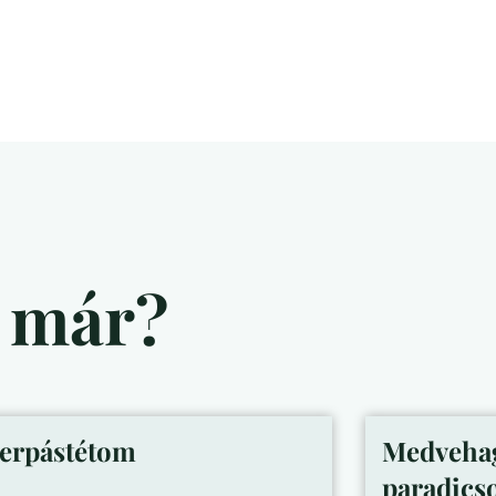
d már?
lerpástétom
Medvehag
paradics