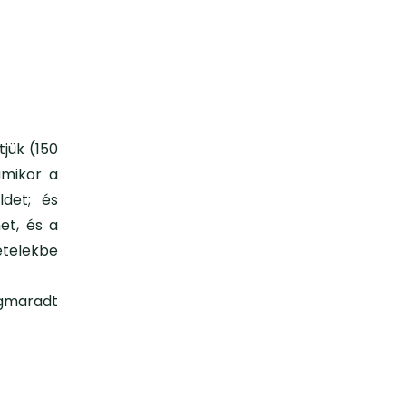
jük (150
amikor a
ldet; és
het, és a
 ételekbe
egmaradt