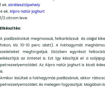
1 ek.
sörélesztőpehely
4 ek.
Alpro natúr joghurt
1/2 citrom leve
Elkészítés:
A padlizsánokat megmossuk, felkarikázzuk és olajjal kik
fokon, kb. 10-10 perc alatt). A fokhagymát meghámozz
szeleteket megforgatjuk. Eközben egyrészt felkock
elkészítjük az öntetet is. Ezt így készítjük el: a szója
petrezselyemzöldet. Az Alpro natúr joghurt is kicsit éde
is.
Amikor kisültek a fokhagymás padlizsánok, akkor rálocs
petrezselyemzöldet; és melegen fogyasztjuk. Magában is fi