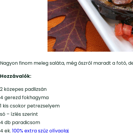
Nagyon finom meleg saláta, még őszről maradt a fotó, de 
Hozzávalók:
2 közepes padlizsán
4 gerezd fokhagyma
1 kis csokor petrezselyem
só – ízlés szerint
4 db paradicsom
4 ek.
100% extra szűz olívaolaj