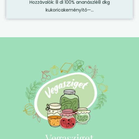
Hozzávalók: 8 dl 100% ananászlé8 dkg
kukoricakeményítő—...
Vegasziget