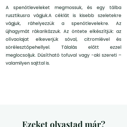
A spenótleveleket megmossuk, és egy tálba
rusztikusra vágjuk.A céklát is kisebb szeletekre
vágjuk, ráhelyezzük a spenótlevelekre. Az
újhagymát rákarikázzuk. Az öntete elkészítjük: az
olívaolajat elkeverjük sóval, citromlével és
sörélesztőpehellyel. Tálalás előtt ezzel
meglocsoljuk. Dúsítható tofuval vagy -aki szereti –
valamilyen sajttal is.
Ezeket olvastad már?