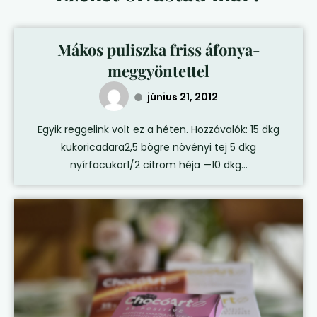
Mákos puliszka friss áfonya-
meggyöntettel
június 21, 2012
Egyik reggelink volt ez a héten. Hozzávalók: 15 dkg
kukoricadara2,5 bögre növényi tej 5 dkg
nyírfacukor1/2 citrom héja —10 dkg...