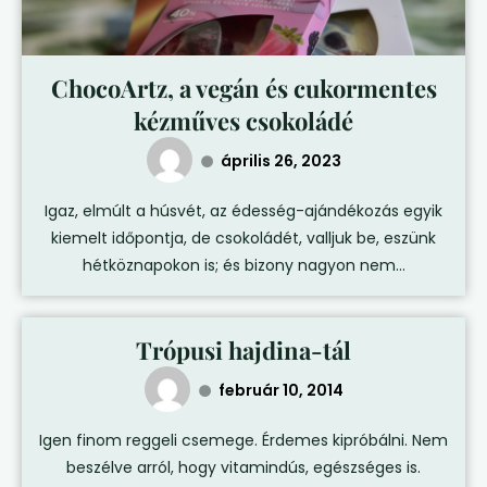
ChocoArtz, a vegán és cukormentes
kézműves csokoládé
április 26, 2023
Igaz, elmúlt a húsvét, az édesség-ajándékozás egyik
kiemelt időpontja, de csokoládét, valljuk be, eszünk
hétköznapokon is; és bizony nagyon nem...
Trópusi hajdina-tál
február 10, 2014
Igen finom reggeli csemege. Érdemes kipróbálni. Nem
beszélve arról, hogy vitamindús, egészséges is.