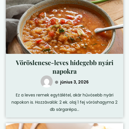
Vöröslencse-leves hidegebb nyári
napokra
június 3, 2026
Ez a leves remek egytálétel, akár hűvösebb nyári
napokon is. Hozzávalók: 2 ek. olaj 1 fej vöröshagyma 2
db sárgarépa...