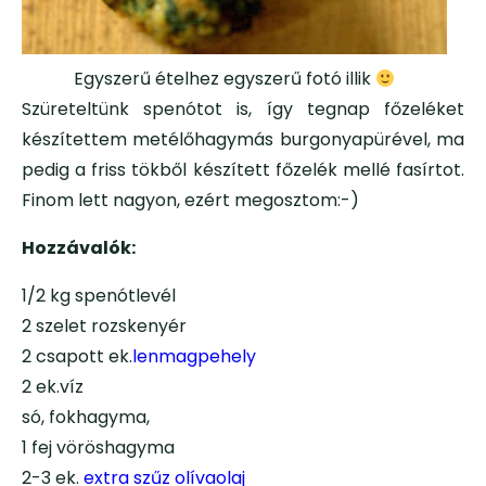
Egyszerű ételhez egyszerű fotó illik
Szüreteltünk spenótot is, így tegnap főzeléket
készítettem metélőhagymás burgonyapürével, ma
pedig a friss tökből készített főzelék mellé fasírtot.
Finom lett nagyon, ezért megosztom:-)
Hozzávalók:
1/2 kg spenótlevél
2 szelet rozskenyér
2 csapott ek.
lenmagpehely
2 ek.víz
só, fokhagyma,
1 fej vöröshagyma
2-3 ek.
extra szűz olívaolaj