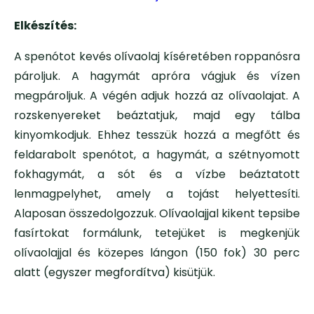
Elkészítés:
A spenótot kevés olívaolaj kíséretében roppanósra
pároljuk. A hagymát apróra vágjuk és vízen
megpároljuk. A végén adjuk hozzá az olívaolajat. A
rozskenyereket beáztatjuk, majd egy tálba
kinyomkodjuk. Ehhez tesszük hozzá a megfőtt és
feldarabolt spenótot, a hagymát, a szétnyomott
fokhagymát, a sót és a vízbe beáztatott
lenmagpelyhet, amely a tojást helyettesíti.
Alaposan összedolgozzuk. Olívaolajjal kikent tepsibe
fasírtokat formálunk, tetejüket is megkenjük
olívaolajjal és közepes lángon (150 fok) 30 perc
alatt (egyszer megfordítva) kisütjük.