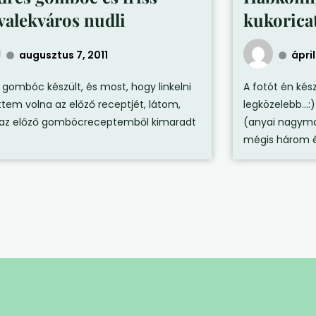
lvalekváros nudli
kukoricat
augusztus 7, 2011
ápril
 gombóc készült, és most, hogy linkelni
A fotót én kés
ttem volna az előző receptjét, látom,
legközelebb…:
az előző gombócreceptemből kimaradt
(anyai nagyma
mégis három é