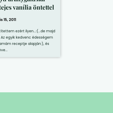
ejes vanília öntettel
is 15, 2011
zítettem ezért ilyen…:(…de majd
) Az egyik kedvenc édességem
mám receptje alapján:), és
ve...