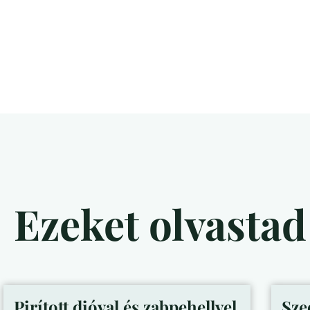
Ezeket olvasta
Pirított dióval és zabpehellyel
Sze