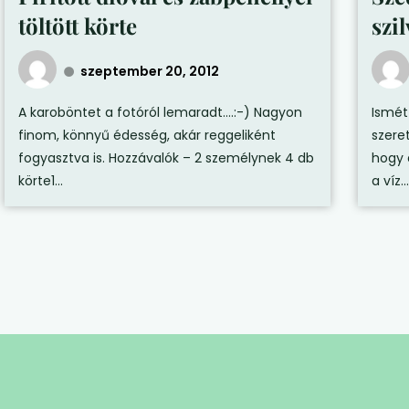
töltött körte
szi
szeptember 20, 2012
A karoböntet a fotóról lemaradt….:-) Nagyon
Ismét
finom, könnyű édesség, akár reggeliként
szere
fogyasztva is. Hozzávalók – 2 személynek 4 db
hogy 
körte1...
a víz...