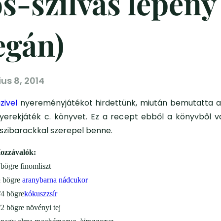
s-szilvás lepény
egán)
ius 8, 2014
izivel
nyereményjátékot hirdettünk, miután bemutatta a
yerekjáték c. könyvet. Ez a recept ebből a könyvből val
szibarackkal szerepel benne.
ozzávalók:
 bögre finomliszt
 bögre
aranybarna nádcukor
/4 bögre
kókuszzsír
/2 bögre növényi tej