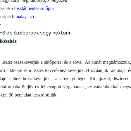
 nagy alma
meghámozva, kimagozva
 zacskó
foszfátmentes
sütőpor
2
csipet
himalaya só
—
-8 db őszibarack vagy nektarin
lkészítés:
 lisztet összekeverjük a sütőporral és a sóval. Az almát meghámozzuk,
pró cikkekre és a lisztes keverékhez keverjük. Hozzáadjuk az olajat és
ajd ehhez hozzákeverjük a növényi tejet. Kiolajozott, lisztezett
ortaformába öntjük és félbevágott sárgabarack, szilvadarabokkal megs
okon 30 perc alatt készre sütjük.