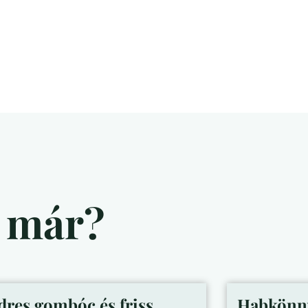
d már?
dres gombóc és friss
Habkönny