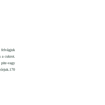
 felvágjuk
 a cukrot.
 pite-vagy
zórjuk.170