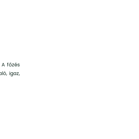
 A főzés
ó, igaz,