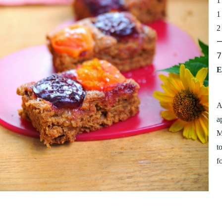
1
1
7
E
A
a
M
t
f