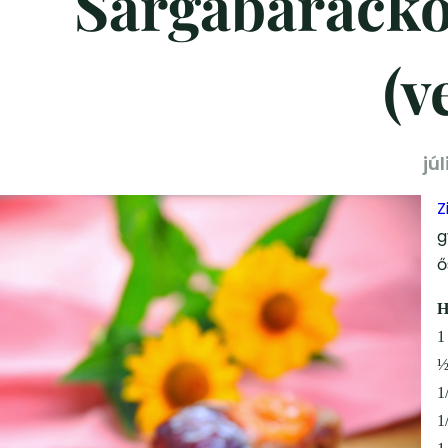
Sárgabaracko
(v
júl
Z
g
ő
H
1
½
1
1