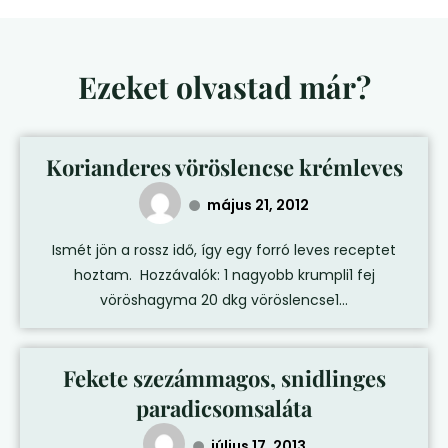
Ezeket olvastad már?
Korianderes vöröslencse krémleves
május 21, 2012
Ismét jön a rossz idő, így egy forró leves receptet
hoztam. Hozzávalók: 1 nagyobb krumpli1 fej
vöröshagyma 20 dkg vöröslencse1...
Fekete szezámmagos, snidlinges
paradicsomsaláta
július 17, 2013