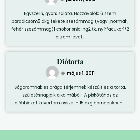
Egyszerű, gyors saláta. Hozzávalók: 6 szem
paradicsom5 dkg fekete szezámmag (vagy „normál”,
fehér szezámmag)1 csokor snidling2 tk. nyírfacukor1/2
citrom leve1...
Diótorta
május 1, 2011
Sógoromnak és drága férjemnek készült ez a torta,
születésnapjaik alkalmából. A piskótához az
alábbiakat kevertem össze: – 15 dkg barnacukor,–...