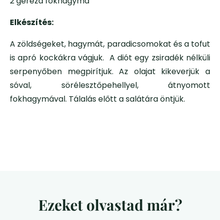
2 gerezd fokhagyma
Elkészítés:
A zöldségeket, hagymát, paradicsomokat és a tofut
is apró kockákra vágjuk. A diót egy zsiradék nélküli
serpenyőben megpirítjuk. Az olajat kikeverjük a
sóval, sörélesztőpehellyel, átnyomott
fokhagymával. Tálalás előtt a salátára öntjük.
Ezeket olvastad már?