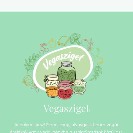
Vegasziget
Jó helyen jársz! Pihenj meg, olvasgass finom vegán
ételekről vagy vedd igénybe a szolgáltatások közül azt,