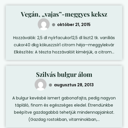
Vegán, „vajas”-meggyes keksz
október 21, 2015
Hozzávalók: 2,5 dl nyírfacukor12,5 dl liszt2 tk. vaníliás
cukor40 dkg kókuszzsír1 citrom héja—meggylekvár
Elkészítés: A tészta hozzávalóit kimérjük, a citrom...
Szilvás bulgur álom
augusztus 28, 2013
A bulgur kevésbé ismert gabonafajta, pedig nagyon
tápláló, finom és egészséges eledel. Étrendünkbe
beépítve gazdagabbá tehetjük mindennapjainkat.
(Gazdag rostokban, vitaminokban,...