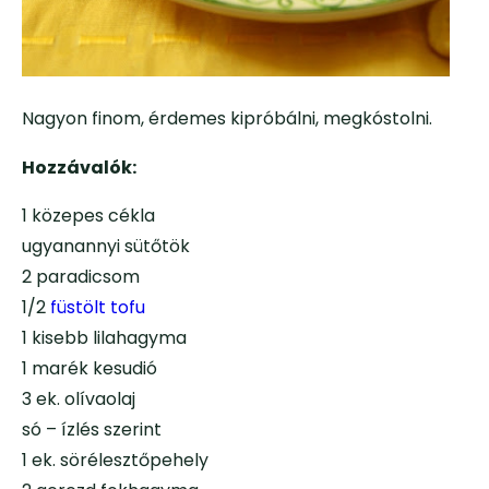
Nagyon finom, érdemes kipróbálni, megkóstolni.
Hozzávalók:
1 közepes cékla
ugyanannyi sütőtök
2 paradicsom
1/2
füstölt tofu
1 kisebb lilahagyma
1 marék kesudió
3 ek. olívaolaj
só – ízlés szerint
1 ek. sörélesztőpehely