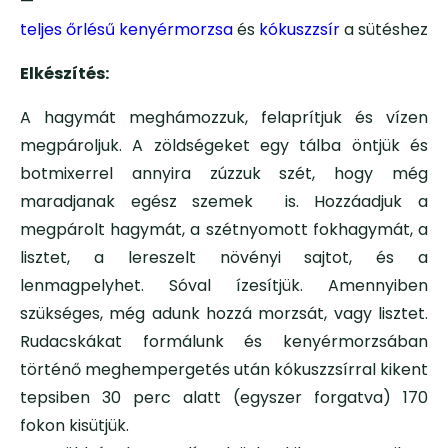
—
teljes őrlésű kenyérmorzsa
és
kókuszzsír
a sütéshez
Elkészítés:
A hagymát meghámozzuk, felaprítjuk és vízen
megpároljuk. A zöldségeket egy tálba öntjük és
botmixerrel annyira zúzzuk szét, hogy még
maradjanak egész szemek is. Hozzáadjuk a
megpárolt hagymát, a szétnyomott fokhagymát, a
lisztet, a lereszelt növényi sajtot, és a
lenmagpelyhet. Sóval ízesítjük. Amennyiben
szükséges, még adunk hozzá morzsát, vagy lisztet.
Rudacskákat formálunk és kenyérmorzsában
történő meghempergetés után kókuszzsírral kikent
tepsiben 30 perc alatt (egyszer forgatva) 170
fokon kisütjük.