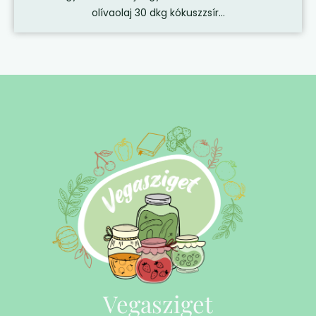
olívaolaj 30 dkg kókuszzsír...
Vegasziget