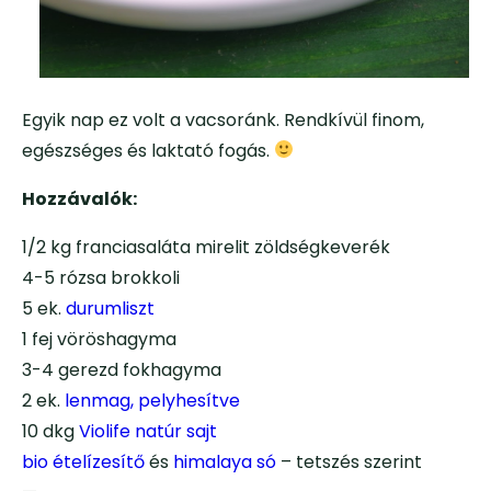
Egyik nap ez volt a vacsoránk. Rendkívül finom,
egészséges és laktató fogás.
Hozzávalók:
1/2 kg franciasaláta mirelit zöldségkeverék
4-5 rózsa brokkoli
5 ek.
durumliszt
1 fej vöröshagyma
3-4 gerezd fokhagyma
2 ek.
lenmag, pelyhesítve
10 dkg
Violife natúr sajt
bio ételízesítő
és
himalaya só
– tetszés szerint