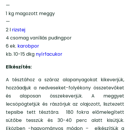
—
1 kg magozott meggy
—
2 l
rizstej
4 csomag vaníliás pudingpor
6 ek.
karobpor
kb. 10-15 dkg
nyírfacukor
Elkészítés:
A tésztához a száraz alapanyagokat kikeverjük,
hozzáadjuk a nedveseket-folyékony összetevőket
és alaposan összekeverjük. A meggyet
lecsöpögtetjük és rászórjuk az olajozott, lisztezett
tepsibe tett tésztára. 180 fokra előmelegített
sütőbe tesszük és 30-40 perc alatt kisütjük.
Eközben -hagyományos módon – elkészítjük a