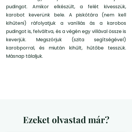
pudingot. Amikor elkészült, a felét kivesszük,
karobot keverünk bele. A piskótára (nem kell
kihűteni) ráfolyatjuk a vaníliás ás a karobos
pudingot is, felváltva, és a végén egy villával össze is
keverjük. Megszórjuk (szita segítségével)
karobporral, és miután kihűlt, hűtőbe tesszük.
Másnap tálaljuk.
Ezeket olvastad már?