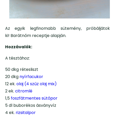
Az egyik legfinomabb sütemény, próbáljátok
ki! Barátnőm receptje alapján.
Hozzávalók:
A tésztához:
50 dkg rétesliszt
20 dkg
nyírfacukor
12 ek.
olaj (4 szűz olaj mix)
2 ek.
citromlé
1,5
foszfátmentes sütőpor
5 dl buborékos ásványvíz
4 ek.
rizsitalpor