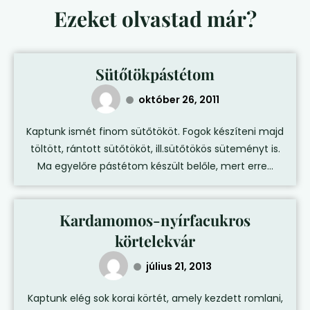
Ezeket olvastad már?
Sütőtökpástétom
október 26, 2011
Kaptunk ismét finom sütőtököt. Fogok készíteni majd
töltött, rántott sütőtököt, ill.sütőtökös süteményt is.
Ma egyelőre pástétom készült belőle, mert erre...
Kardamomos-nyírfacukros
körtelekvár
július 21, 2013
Kaptunk elég sok korai körtét, amely kezdett romlani,