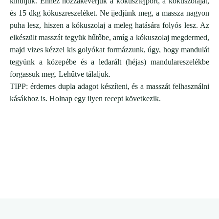
kihűtjük. Ehhez hozzákeverjük a kókusztejport, a kókuszolajat,
és 15 dkg kókuszreszeléket. Ne ijedjünk meg, a massza nagyon
puha lesz, hiszen a kókuszolaj a meleg hatására folyós lesz. Az
elkészült masszát
tegyük hűtőbe, amíg a kókuszolaj megdermed,
majd vizes kézzel kis golyókat formázzunk, úgy, hogy mandulát
tegyünk a közepébe és a ledarált (héjas) mandulareszelékbe
forgassuk meg. Lehűtve tálaljuk.
TIPP: érdemes dupla adagot készíteni, és a masszát felhasználni
kásákhoz is. Holnap egy ilyen recept következik.