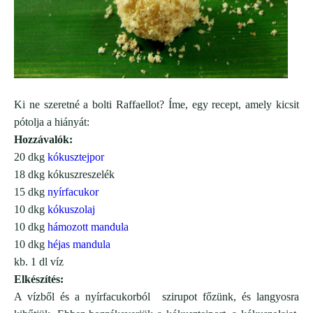
Ki ne szeretné a bolti Raffaellot? Íme, egy recept, amely kicsit
pótolja a hiányát:
Hozzávalók:
20 dkg
kókusztejpor
18 dkg kókuszreszelék
15 dkg
nyírfacukor
10 dkg
kókuszolaj
10 dkg
hámozott mandula
10 dkg
héjas mandula
kb. 1 dl víz
Elkészítés:
A vízből és a nyírfacukorból szirupot főzünk, és langyosra