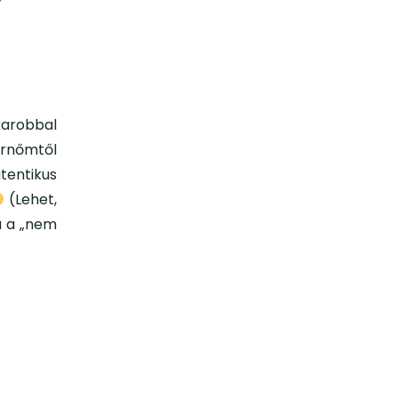
y
karobbal
órnőmtől
tentikus
(Lehet,
a a „nem