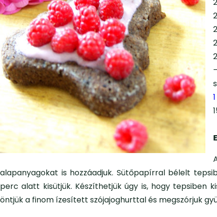
2
alapanyagokat is hozzáadjuk. Sütőpapírral bélelt tepsi
perc alatt kisütjük. Készíthetjük úgy is, hogy tepsiben 
öntjük a finom ízesített szójajoghurttal és megszórjuk g