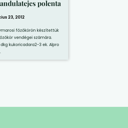
andulatejes polenta
ius 23, 2012
marosi főzőkörön készítettük
 főzőkör vendégei számára.
 dkg kukoricadara2-3 ek. Alpro
.