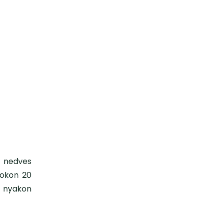
 nedves
fokon 20
tt nyakon