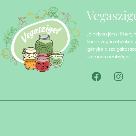
Vegaszig
Jó helyen jársz! Pihenj
finom vegán ételekről
igénybe a szolgáltatáso
számodra szükséges.