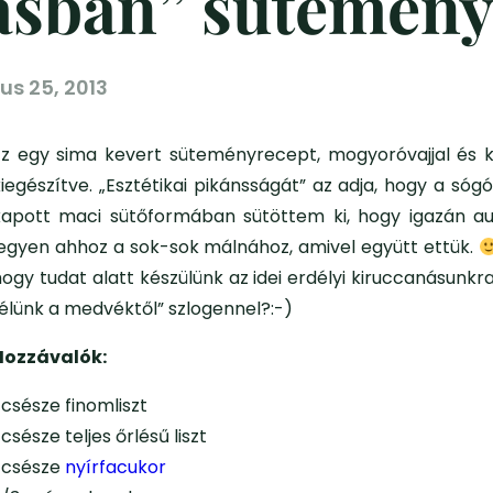
ásban” sütemén
ius 25, 2013
Ez egy sima kevert süteményrecept, mogyoróvajjal és 
iegészítve. „Esztétikai pikánsságát” az adja, hogy a sóg
kapott maci sütőformában sütöttem ki, hogy igazán au
legyen ahhoz a sok-sok málnához, amivel együtt ettük.
ogy tudat alatt készülünk az idei erdélyi kiruccanásunkr
félünk a medvéktől” szlogennel?:-)
Hozzávalók:
 csésze finomliszt
 csésze teljes őrlésű liszt
1 csésze
nyírfacukor