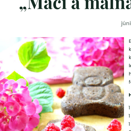
„Maci a máln
jún
k
h
1
1