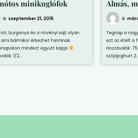
nótos minikuglófok
Almás, m
szeptember 21, 2015
márc
nót, burgonya és a növényi sajt olyan
Tegnap a nagy
z, ami bármikor érkezhet Fanninak.
ezt az ételt a
napokon mindezt együtt kapja
Hozzávalók: 75
alók: 1/2...
szójajoghurt 2..