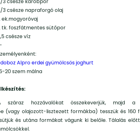
2/3 csésze karobpor
2/3 csésze napraforgó olaj
2 ek.mogyoróvaj
2 tk. foszfátmentes sütőpor
,5 csésze víz
—
személyenként:
1 doboz Alpro erdei gyümölcsös joghurt
15-20 szem málna
Elkészítés:
A száraz hozzávalókat összekeverjük, majd a
be (vagy olajozott-lisztezett formákba) tesszük és 160 
kisütjük és utána formákat vágunk ki belőle. Tálalás elő
yümölcsökkel.