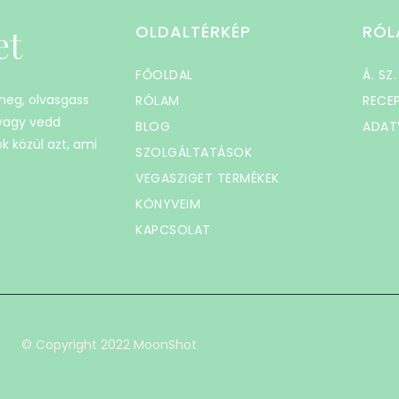
et
OLDALTÉRKÉP
RÓL
FŐOLDAL
Á. SZ.
 meg, olvasgass
RÓLAM
RECE
 vagy vedd
BLOG
ADAT
k közül azt, ami
SZOLGÁLTATÁSOK
VEGASZIGET TERMÉKEK
KÖNYVEIM
KAPCSOLAT
© Copyright 2022 MoonShot