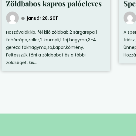
Zöldbabos kapros palócleves
Spe
január 28, 2011
Hozzávalók:kb. fél kiló zöldbab,2 sárgarépa,1
A spe
fehérrépa,zeller,2 krumpli,1 fej hagyma,3-4
triás
gerezd fokhagyma,só,kapor,kömény.
Ünnep
Feltesszük főni a zöldbabot és a többi
Hozzáv
zöldséget, kis...