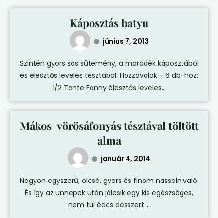
Káposztás batyu
június 7, 2013
Szintén gyors sós sütemény, a maradék káposztából
és élesztős leveles tésztából. Hozzávalók – 6 db-hoz:
1/2 Tante Fanny élesztős leveles...
Mákos-vörösáfonyás tésztával töltött
alma
január 4, 2014
Nagyon egyszerű, olcsó, gyors és finom nassolnivaló.
És így az ünnepek után jólesik egy kis egészséges,
nem túl édes desszert....