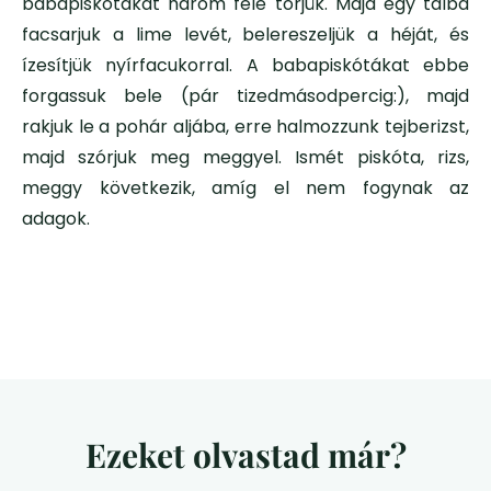
babapiskótákat három fele törjük. Majd egy tálba
facsarjuk a lime levét, belereszeljük a héját, és
ízesítjük nyírfacukorral. A babapiskótákat ebbe
forgassuk bele (pár tizedmásodpercig:), majd
rakjuk le a pohár aljába, erre halmozzunk tejberizst,
majd szórjuk meg meggyel. Ismét piskóta, rizs,
meggy következik, amíg el nem fogynak az
adagok.
Ezeket olvastad már?