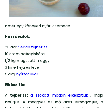
Ismét egy könnyed nyári csemege.
Hozzávalók:
20 dkg
vegán tejberizs
10 szem babapiskóta
1/2 kg magozott meggy
3 lime héja és leve
5 dkg
nyírfacukor
Elkészítés:
A tejberizst
a szokott módon elkészítjük
, majd
kihűtjük. A meggyet ez idő alatt kimagvaljuk, a