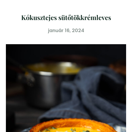
Kókusztejes sütőtökkrémleves
január 16, 2024