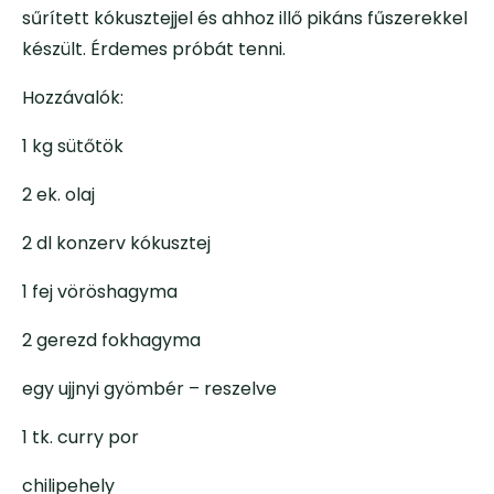
sűrített kókusztejjel és ahhoz illő pikáns fűszerekkel
készült. Érdemes próbát tenni.
Hozzávalók:
1 kg sütőtök
2 ek. olaj
2 dl konzerv kókusztej
1 fej vöröshagyma
2 gerezd fokhagyma
egy ujjnyi gyömbér – reszelve
1 tk. curry por
chilipehely