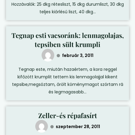
Hozzávalók: 25 dkg rétesliszt, 15 dkg durumliszt, 30 dkg
teljes kiőrlésű liszt, 40 dkg...
Tegnap esti vacsoránk: lenmagolajas,
tepsiben sült krumpli
február 3, 2011
Tegnap este, miután hazaértem, a kora reggel
kifőzött krumplit tettem kis lenmagolajjal kikent
tepsibe,megsóztam, őrölt köménymagot szórtam rá
és legmagasabb...
Zeller-és répafasírt
szeptember 28, 2011