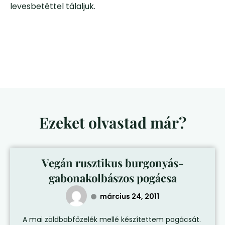
levesbetéttel tálaljuk.
Ezeket olvastad már?
Vegán rusztikus burgonyás-
gabonakolbászos pogácsa
március 24, 2011
A mai zöldbabfőzelék mellé készítettem pogácsát.