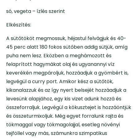
só, vegeta – ízlés szerint
Elkészítés:
A sütőtököt megmossuk, héjastul felvágjuk és 40-
45 perc alatt 180 fokos sütőben addig sütjük, amíg
puha nem lesz. Eközben a meghámozott és
felaprított hagymákat olaj és ugyanannyi víz
keverékén megpároljuk, hozzáadjuk a gyömbért is,
legvégül a curry port. Amikor kész a sütőtök,
kikanalazzuk és az így nyert belsejét hozzáadjuk a
levesünk alapjához, egy kis vizet adunk hozzá és
összeforraljuk. Legvégül a kókusztejet is hozzáöntjük
és összeturmixoljuk. Még egyet forralunk rajta és
tökmaggal vagy tökmagolajjal, esetleg növényi
tejföllel vagy más, számunkra szimpatikus