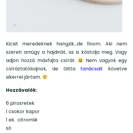
Kicsit meredeknek hangzik…de finom. Aki nem
szereti amúgy a hajdinát, az is kóstolja meg. Vagy
adjon hozzá másfajta csírát.
Nem vagyok egy
csíráztatóbajnok, de Gitta
tanácsait
követve
sikerrel jártam.
Hozzávalók:
6 pirosretek
1 csokor kapor
1 ek. citromlé
só