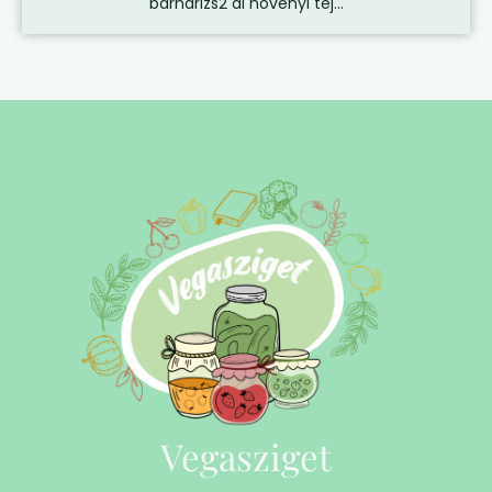
barnarizs2 dl növényi tej...
Vegasziget