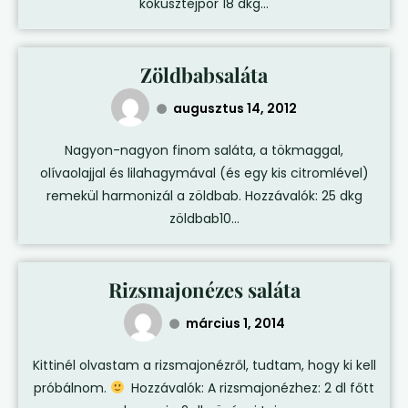
kókusztejpor 18 dkg...
Zöldbabsaláta
augusztus 14, 2012
Nagyon-nagyon finom saláta, a tökmaggal,
olívaolajjal és lilahagymával (és egy kis citromlével)
remekül harmonizál a zöldbab. Hozzávalók: 25 dkg
zöldbab10...
Rizsmajonézes saláta
március 1, 2014
Kittinél olvastam a rizsmajonézről, tudtam, hogy ki kell
próbálnom.
Hozzávalók: A rizsmajonézhez: 2 dl főtt