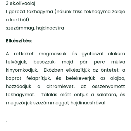
3 ek.olívaolaj
1 gerezd fokhagyma (nálunk friss fokhagyma zöldje
a kertből)
szezámmag, hajdinacsíra
Elkészítés:
A retkeket megmossuk és gyufaszál alakúra
felvágjuk, besózzuk, majd pár perc múlva
kinyomkodjuk. Eközben elkészítjük az öntetet: a
kaprot felaprítjuk, és belekeverjük az olajba,
hozzáadjuk a citromlevet, az összenyomott
fokhagymát. Tálalás előtt öntjük a salátára, és
megszórjuk szezámmaggal, hajdinacsírával
.