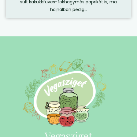
sült kakukkfüves-fokhagymás paprikát is, ma
hajnalban pedig...
Vegasziget