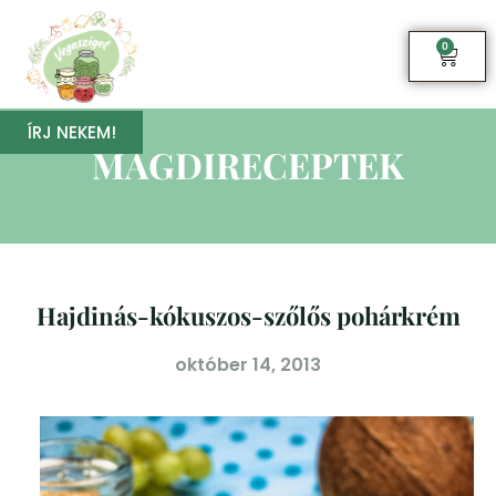
0
ÍRJ NEKEM!
MAGDIRECEPTEK
Hajdinás-kókuszos-szőlős pohárkrém
október 14, 2013