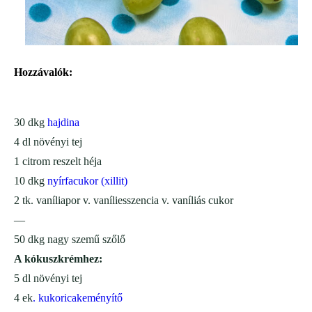
Hozzávalók:
30 dkg
hajdina
4 dl növényi tej
1 citrom reszelt héja
10 dkg
nyírfacukor (xillit)
2 tk. vaníliapor v. vaníliesszencia v. vaníliás cukor
—
50 dkg nagy szemű szőlő
A kókuszkrémhez:
5 dl növényi tej
4 ek
. kukoricakeményítő