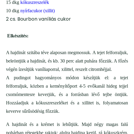
15 dkg
kókuszreszelék
10
dkg
nyírfacukor (xillit)
2 cs. Bourbon vaníliás cukor
Elkészítés:
A hajdinát szitába téve alaposan megmossuk. A tejet felforraljuk,
beleöntjük a hajdinát, és kb. 30 perc alatt puhára főzzük. A főzés
végén ízesítjük vaníliaporral, xilittel, reszelt citromhéjjal.
A pudingot hagyományos módon készítjük el: a tejet
felforraljuk, közben a keményítőport 4-5 evőkanál hideg tejjel
csomómentesre keverjük, és a forrásban lévő tejbe öntjük.
Hozzáadjuk a kókuszreszeléket és a xillitet is, folyamatosan
keverve sűrűsödésig főzzük.
A hajdinát és a krémet is lehűtjük. Majd négy magas falú
pohárban rétegekbe rakjuk: alulra hajdina kerül, rá kókuszkrém,