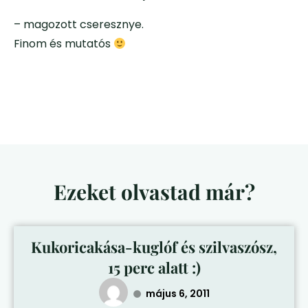
– magozott cseresznye.
Finom és mutatós
Ezeket olvastad már?
Kukoricakása-kuglóf és szilvaszósz,
15 perc alatt :)
május 6, 2011