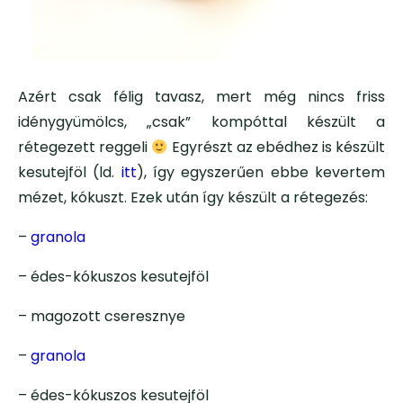
Azért csak félig tavasz, mert még nincs friss
idénygyümölcs, „csak” kompóttal készült a
rétegezett reggeli
Egyrészt az ebédhez is készült
kesutejföl (ld.
itt
), így egyszerűen ebbe kevertem
mézet, kókuszt. Ezek után így készült a rétegezés:
–
granola
– édes-kókuszos kesutejföl
– magozott cseresznye
–
granola
– édes-kókuszos kesutejföl