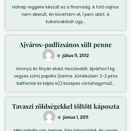
Holnap reggelre készült ez a finomság. A fotó sajnos
nem sikerült, én követtem el, 1 perc alatt. A
kukoricakását úgy...
Ajváros-padlizsános sült penne
július 11, 2012
Könnyű és finyári ebéd. Hozzávalók: Ajvárhoz:1 kg
vegyes színű paprika (benne „kötelezően: 2-2 piros
kaliforniai és kápia is)2 közepes vöröshagyma2...
Tavaszi zöldségekkel töltött káposzta
június 1, 2011
Még mindig van zsenge, friss káposztánk, és ugyan