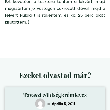
Ezt követően a tésztára kentem a lekvárt, majd
megszórtam jó vastagon cukrozott dióval, majd a
felvert Hulala-t is rákentem, és kb. 25 perc alatt
kisütöttem.:)
Ezeket olvastad már?
Tavaszi zöldségkrémleves
április 5, 2011