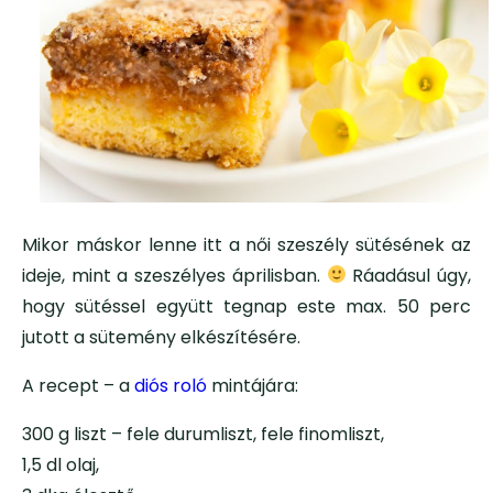
Mikor máskor lenne itt a női szeszély sütésének az
ideje, mint a szeszélyes áprilisban.
Ráadásul úgy,
hogy sütéssel együtt tegnap este max. 50 perc
jutott a sütemény elkészítésére.
A recept – a
diós roló
mintájára:
300 g liszt – fele durumliszt, fele finomliszt,
1,5 dl olaj,