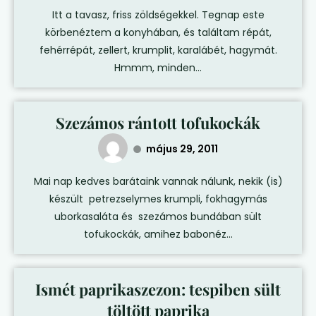
Itt a tavasz, friss zöldségekkel. Tegnap este
körbenéztem a konyhában, és találtam répát,
fehérrépát, zellert, krumplit, karalábét, hagymát.
Hmmm, minden...
Szezámos rántott tofukockák
május 29, 2011
Mai nap kedves barátaink vannak nálunk, nekik (is)
készült petrezselymes krumpli, fokhagymás
uborkasaláta és szezámos bundában sült
tofukockák, amihez babonéz...
Ismét paprikaszezon: tespiben sült
töltött paprika