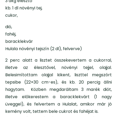
3 dkg élesztő
kb. 1 dl növényi tej,
cukor,
dió,
fahéj,
baracklekvár
Hulala növényi tejszín (2 dl), felverve)
2 perc alatt a lisztet összekevertem a cukorral,
illetve az élesztővel, növényi tejjel, olajjal.
Belesimítottam olajjal kikent, liszttel megszórt
tepsibe (22×30 cm-es), és kb. 20 percig állni
hagytam. Közben megdaráltam 3 marék diót,
illetve előkerestem a baracklekvárt (1 nagy
üveggel), és felvertem a Hulalat, amikor már jó
kemény volt, tettem bele cukrot és fahéjat is.