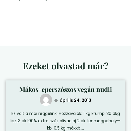
Ezeket olvastad már?
Mákos-eperszószos vegán nudli
április 24, 2013
Ez volt a mai reggelink. Hozzávalók: 1 kg krumpli30 dkg
liszt3 ek.100% extra szűz olivaolaj 2 ek. lenmagpehely—
kb. 0,5 kg mákkb....