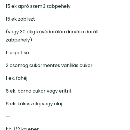
15 ek apró szemű zabpehely
15 ek zabliszt
(vagy 30 dkg kávédarálón durvára darált
zabpehely)
1 csipet só
2 csomag cukormentes vaníliás cukor
1 ek. fahéj
6 ek. barna cukor vagy eritrit
6 ek. kókuszolaj vagy olaj
—
kb. 1/2 kg eper