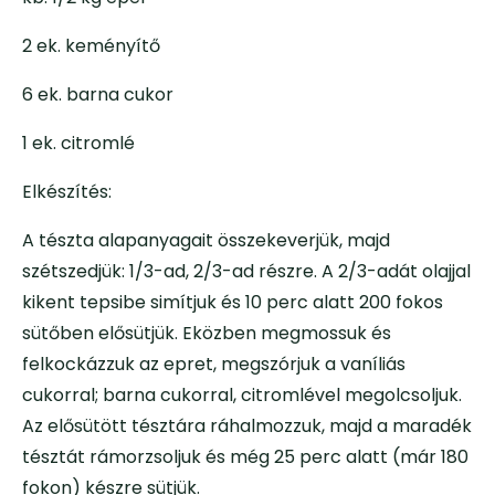
2 ek. keményítő
6 ek. barna cukor
1 ek. citromlé
Elkészítés:
A tészta alapanyagait összekeverjük, majd
szétszedjük: 1/3-ad, 2/3-ad részre. A 2/3-adát olajjal
kikent tepsibe simítjuk és 10 perc alatt 200 fokos
sütőben elősütjük. Eközben megmossuk és
felkockázzuk az epret, megszórjuk a vaníliás
cukorral; barna cukorral, citromlével megolcsoljuk.
Az elősütött tésztára ráhalmozzuk, majd a maradék
tésztát rámorzsoljuk és még 25 perc alatt (már 180
fokon) készre sütjük.