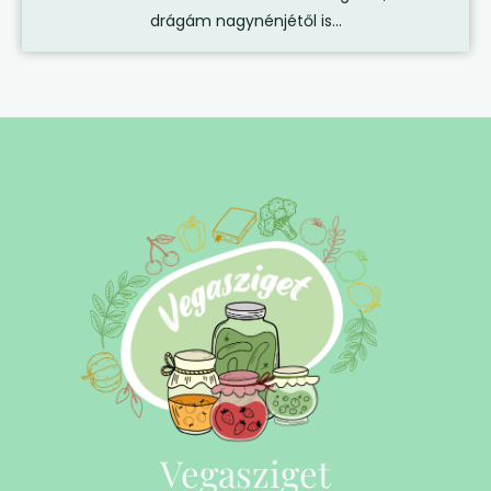
drágám nagynénjétől is...
Vegasziget