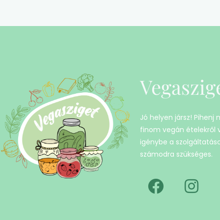
Vegaszig
Jó helyen jársz! Pihenj
finom vegán ételekről
igénybe a szolgáltatáso
számodra szükséges.