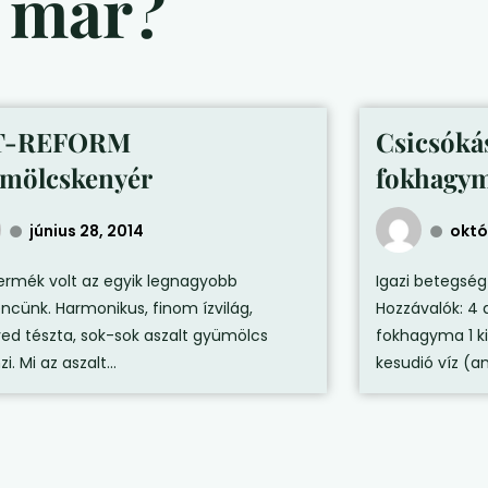
d már?
T-REFORM
Csicsóká
mölcskenyér
fokhagy
június 28, 2014
októ
termék volt az egyik legnagyobb
Igazi betegség
ncünk. Harmonikus, finom ízvilág,
Hozzávalók: 4 
ed tészta, sok-sok aszalt gyümölcs
fokhagyma 1 k
zi. Mi az aszalt...
kesudió víz (am