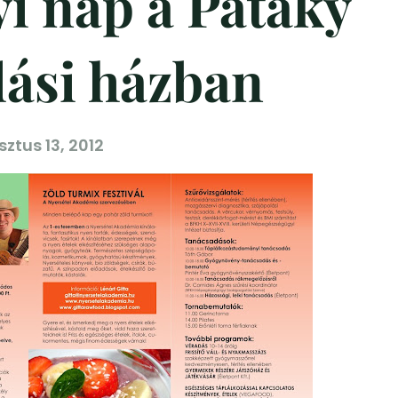
i nap a Pataky
ási házban
ztus 13, 2012