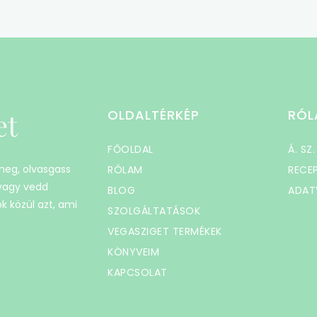
et
OLDALTÉRKÉP
RÓL
FŐOLDAL
Á. SZ.
 meg, olvasgass
RÓLAM
RECE
 vagy vedd
BLOG
ADAT
k közül azt, ami
SZOLGÁLTATÁSOK
VEGASZIGET TERMÉKEK
KÖNYVEIM
KAPCSOLAT