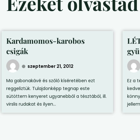
Ezeket olvasta
Kardamomos-karobos
LÉ
csigák
gyü
szeptember 21, 2012
Ma gabonakávé és szőlő kíséretében ezt
Ez a 
reggeliztük. Tulajdonképp tegnap este
kedve
sütöttem kenyeret ugyanebből a tésztából, ill.
könny
virslis rudakat és ilyen...
jellem