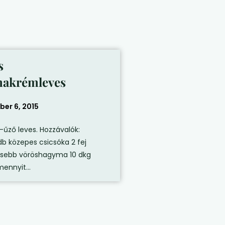
s
makrémleves
ber 6, 2015
-űző leves. Hozzávalók:
db közepes csicsóka 2 fej
isebb vöröshagyma 10 dkg
ennyit...