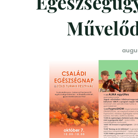
Egészségügy
Művelőd
augus