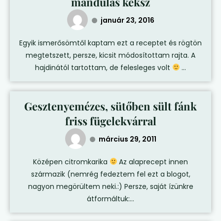
mandulás keksz
január 23, 2016
Egyik ismerősömtől kaptam ezt a receptet és rögtön
megtetszett, persze, kicsit módosítottam rajta. A
hajdinától tartottam, de felesleges volt
...
Gesztenyemézes, sütőben sült fánk
friss fügelekvárral
március 29, 2011
Középen citromkarika
Az alaprecept innen
származik (nemrég fedeztem fel ezt a blogot,
nagyon megörültem neki.:) Persze, saját ízünkre
átformáltuk:...