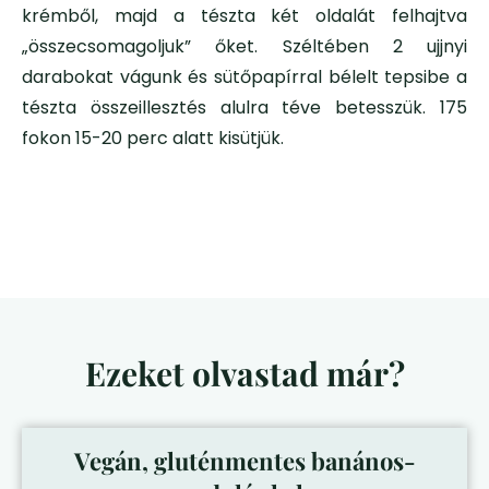
krémből, majd a tészta két oldalát felhajtva
„összecsomagoljuk” őket. Széltében 2 ujjnyi
darabokat vágunk és sütőpapírral bélelt tepsibe a
tészta összeillesztés alulra téve betesszük. 175
fokon 15-20 perc alatt kisütjük.
Ezeket olvastad már?
Vegán, gluténmentes banános-