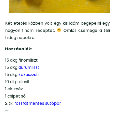
Két etetés közben volt egy kis időm begépelni egy
nagyon finom receptet.
Omlós csemege a téli
hideg napokra.
Hozzávalók:
15 dkg finomliszt
15 dkg
durumliszt
15 dkg
kókuszzsír
10 dkg xilovit
1 ek. méz
1 csipet só
2 tk.
foszfátmentes sütőpor
—