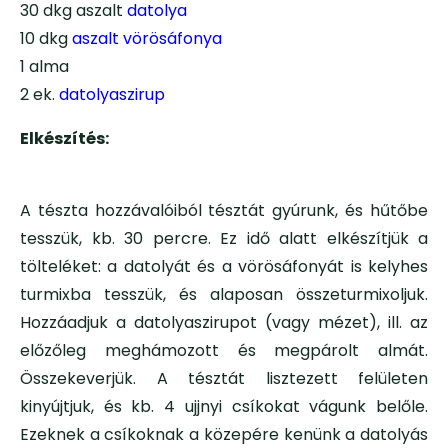
30 dkg aszalt
datolya
10 dkg
aszalt vörösáfonya
1 alma
2 ek.
datolyaszirup
Elkészítés:
A tészta hozzávalóiból tésztát gyúrunk, és hűtőbe
tesszük, kb. 30 percre. Ez idő alatt elkészítjük a
tölteléket: a datolyát és a vörösáfonyát is kelyhes
turmixba tesszük, és alaposan összeturmixoljuk.
Hozzáadjuk a datolyaszirupot (vagy mézet), ill. az
előzőleg meghámozott és megpárolt almát.
Összekeverjük. A tésztát lisztezett felületen
kinyújtjuk, és kb. 4 ujjnyi csíkokat vágunk belőle.
Ezeknek a csíkoknak a közepére kenünk a datolyás