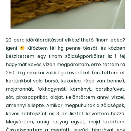
20 perc időráfordítással elkészíthető finom ebéd?
Igen!
Kifőztem fél kg penne tészát, és közben
készítettem egy finom zöldségpörköltet is: 1 fej
hagymát kevés vízen megpároltam, erre tettem rá
250 dkg mexikói zöldségekeveréket (én tettem el:
kertünkből való borsó, kukorica, répa van benne),
majorannát, fokhagymát, köményt, borsikafüvet,
sót, pirospaprikát, olajat. Felöntöttem annyi vízzel,
amennyi ellepte. Amikor megpuhultak a zöldségek,
kevés zabtejszínt és 3 ek. lisztet kevertem hozzá.
Megvártam, amíg rotyog egyet, majd lezártam.
Összekevertem a megfőtt, leszűrt tésztával, egy