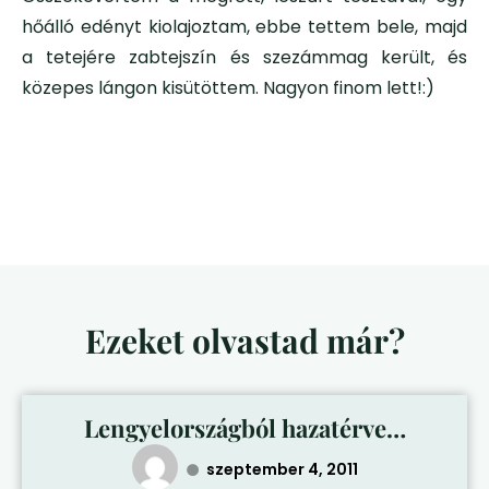
hőálló edényt kiolajoztam, ebbe tettem bele, majd
a tetejére zabtejszín és szezámmag került, és
közepes lángon kisütöttem. Nagyon finom lett!:)
Ezeket olvastad már?
Lengyelországból hazatérve…
szeptember 4, 2011