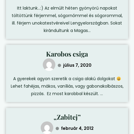
Itt laktunk…:) Az elmúlt héten gyönyörű napokat
töltöttünk férjemmel, sógornőmmel és sógorommal,
ill. férjem unokatestvéreivel Lengyelországban. Sokat
kirándultunk a Magas...
Karobos csiga
július 7, 2020
A gyerekek agyon szeretik a csiga alakú dolgokat
Lehet fahéjas, mákos, vaníliás, vagy gabonakolbászos,
pizzás. Ez most karobbal készült. ...
„Zabitej”
február 4, 2012